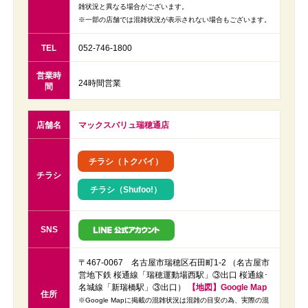
雑状況と異なる場合がございます。
※一部の店舗では混雑状況が表示されない場合もございます。
TEL
052-746-1800
営業時
24時間営業
間
店舗名
マックスバリュ瑞穂通店
チラシ（トクバイ）
チラシ
チラシ（Shufoo!）
SNS
〒467-0067 名古屋市瑞穂区石田町1-2 （名古屋市
営地下鉄 桜通線「瑞穂運動場西駅」③出口 桜通線･
名城線「新瑞橋駅」③出口）
【地図】Google Map
住所
※Google Mapに掲載の混雑状況は混雑の目安の為、実際の混