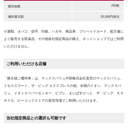
250枚
贈呈枚数
優待還元額
25,000円相当
※酒類、タバコ、切手、印紙、ハガキ、商品券、プリペイドカード、処方箋に
より販売する医薬品、その他各社指定商品の購入、ネットショップではご利用
いただけません。
ご利用いただける店舗
「株主様ご優待券」は、マックスバリュ中部株式会社直営のマックスバリュ、
ミセススマート、ザ・ビッグ エクスプレスの他、全国のイオン、マックスバ
リュ、イオンスーパーセンター、ビブレ、まいばすけっと、ザ・ビッグ、ＫＯ
ＨＹＯ、ピーコックストアの直営売場でご利用いただけます。
当社指定商品との選択も可能です