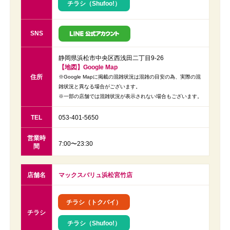
チラシ（Shufoo!）
SNS
静岡県浜松市中央区西浅田二丁目9-26
【地図】Google Map
住所
※Google Mapに掲載の混雑状況は混雑の目安の為、実際の混
雑状況と異なる場合がございます。
※一部の店舗では混雑状況が表示されない場合もございます。
TEL
053-401-5650
営業時
7:00〜23:30
間
店舗名
マックスバリュ浜松宮竹店
チラシ（トクバイ）
チラシ
チラシ（Shufoo!）