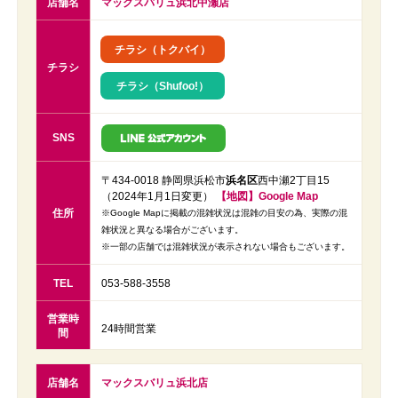
店舗名
マックスバリュ浜北中瀬店
チラシ（トクバイ）
チラシ
チラシ（Shufoo!）
SNS
〒434-0018 静岡県浜松市
浜名区
西中瀬2丁目15
（2024年1月1日変更）
【地図】Google Map
住所
※Google Mapに掲載の混雑状況は混雑の目安の為、実際の混
雑状況と異なる場合がございます。
※一部の店舗では混雑状況が表示されない場合もございます。
TEL
053-588-3558
営業時
24時間営業
間
店舗名
マックスバリュ浜北店