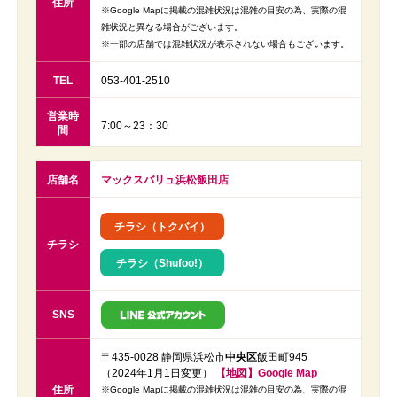
住所
※Google Mapに掲載の混雑状況は混雑の目安の為、実際の混
雑状況と異なる場合がございます。
※一部の店舗では混雑状況が表示されない場合もございます。
TEL
053-401-2510
営業時
7:00～23：30
間
店舗名
マックスバリュ浜松飯田店
チラシ（トクバイ）
チラシ
チラシ（Shufoo!）
SNS
〒435-0028 静岡県浜松市
中央区
飯田町945
（2024年1月1日変更）
【地図】Google Map
住所
※Google Mapに掲載の混雑状況は混雑の目安の為、実際の混