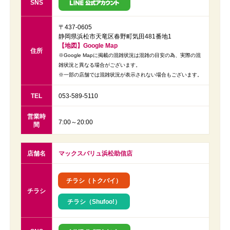
SNS
〒437-0605
静岡県浜松市天竜区春野町気田481番地1
【地図】Google Map
住所
※Google Mapに掲載の混雑状況は混雑の目安の為、実際の混
雑状況と異なる場合がございます。
※一部の店舗では混雑状況が表示されない場合もございます。
TEL
053-589-5110
営業時
7:00～20:00
間
店舗名
マックスバリュ浜松助信店
チラシ（トクバイ）
チラシ
チラシ（Shufoo!）