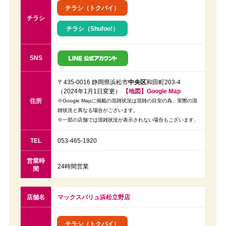
チラシ（トクバイ）
チラシ
チラシ（Shufoo!）
SNS
〒435-0016 静岡県浜松市
中央区
和田町203-4
（2024年1月1日変更）
【地図】Google Map
住所
※Google Mapに掲載の混雑状況は混雑の目安の為、実際の混
雑状況と異なる場合がございます。
※一部の店舗では混雑状況が表示されない場合もございます。
TEL
053-465-1920
営業時
24時間営業
間
店舗名
マックスバリュ浜松立野店
チラシ（トクバイ）