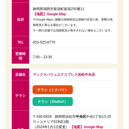
静岡県湖西市新居町新居250番11
【地図】Google Map
住所
※Google Mapに掲載の混雑状況は混雑の目安の為、実際の混
雑状況と異なる場合がございます。
※一部の店舗では混雑状況が表示されない場合もございます。
TEL
053-525-6770
営業時
7:00～23:30
間
店舗名
マックスバリュエクスプレス浜松中央店
チラシ（トクバイ）
チラシ
チラシ（Shufoo!）
〒430-0929 静岡県浜松市
中央区
中央1丁目13-25
ウィステリアEONE1階
（2024年1月1日変更）
【地図】Google Map