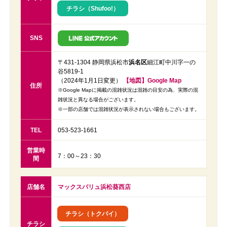
チラシ（Shufoo!）
SNS
〒431-1304 静岡県浜松市
浜名区
細江町中川字一の
谷5819-1
（2024年1月1日変更）
【地図】Google Map
住所
※Google Mapに掲載の混雑状況は混雑の目安の為、実際の混
雑状況と異なる場合がございます。
※一部の店舗では混雑状況が表示されない場合もございます。
TEL
053-523-1661
営業時
7：00～23：30
間
店舗名
マックスバリュ浜松葵西店
チラシ（トクバイ）
チラシ