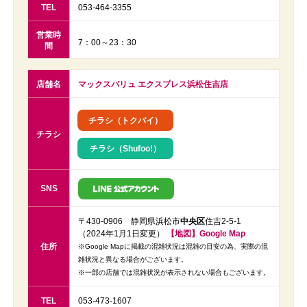
TEL
053-464-3355
営業時
7：00～23：30
間
店舗名
マックスバリュ エクスプレス浜松住吉店
チラシ（トクバイ）
チラシ
チラシ（Shufoo!）
SNS
〒430-0906 静岡県浜松市
中央区
住吉2-5-1
（2024年1月1日変更）
【地図】Google Map
住所
※Google Mapに掲載の混雑状況は混雑の目安の為、実際の混
雑状況と異なる場合がございます。
※一部の店舗では混雑状況が表示されない場合もございます。
TEL
053-473-1607