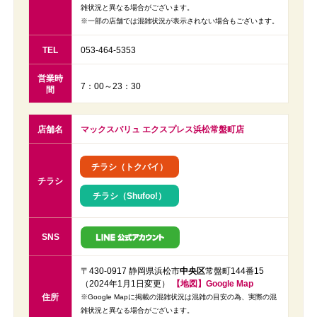
雑状況と異なる場合がございます。
※一部の店舗では混雑状況が表示されない場合もございます。
TEL
053-464-5353
営業時
7：00～23：30
間
店舗名
マックスバリュ エクスプレス浜松常盤町店
チラシ（トクバイ）
チラシ
チラシ（Shufoo!）
SNS
〒430-0917 静岡県浜松市
中央区
常盤町144番15
（2024年1月1日変更）
【地図】Google Map
住所
※Google Mapに掲載の混雑状況は混雑の目安の為、実際の混
雑状況と異なる場合がございます。