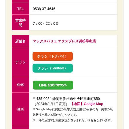
TEL
0538-37-4646
営業時
7：00～22：0０
間
店舗名
マックスバリュ エクスプレス浜松早出店
チラシ（トクバイ）
チラシ
チラシ（Shufoo!）
SNS
〒435-0054 静岡県浜松市
中央区
早出町850
（2024年1月1日変更）
【地図】Google Map
住所
※Google Mapに掲載の混雑状況は混雑の目安の為、実際の混
雑状況と異なる場合がございます。
※一部の店舗では混雑状況が表示されない場合もございます。