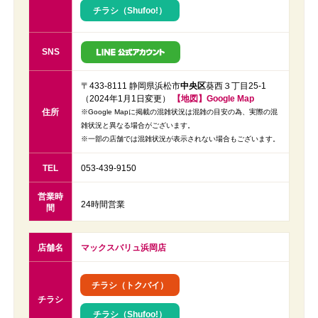
チラシ（Shufoo!）
SNS
〒433-8111 静岡県浜松市
中央区
葵西３丁目25-1
（2024年1月1日変更）
【地図】Google Map
住所
※Google Mapに掲載の混雑状況は混雑の目安の為、実際の混
雑状況と異なる場合がございます。
※一部の店舗では混雑状況が表示されない場合もございます。
TEL
053-439-9150
営業時
24時間営業
間
店舗名
マックスバリュ浜岡店
チラシ（トクバイ）
チラシ
チラシ（Shufoo!）