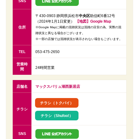
SNS
〒430-0903 静岡県浜松市
中央区
助信町6番12号
（2024年1月1日変更）
【地図】Google Map
住所
※Google Mapに掲載の混雑状況は混雑の目安の為、実際の混
雑状況と異なる場合がございます。
※一部の店舗では混雑状況が表示されない場合もございます。
TEL
053-475-2650
営業時
24時間営業
間
店舗名
マックスバリュ湖西新居店
チラシ（トクバイ）
チラシ
チラシ（Shufoo!）
SNS