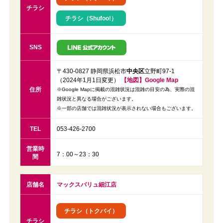
チラシ
チラシ（Shufoo!）
SNS
〒430-0827 静岡県浜松市
中央区
立野町97-1
（2024年1月1日変更）
【地図】Google Map
住所
※Google Mapに掲載の混雑状況は混雑の目安の為、実際の混
雑状況と異なる場合がございます。
※一部の店舗では混雑状況が表示されない場合もございます。
TEL
053-426-2700
営業時
7：00～23：30
間
店舗名
マックスバリュ細江店
チラシ（トクバイ）
チラシ