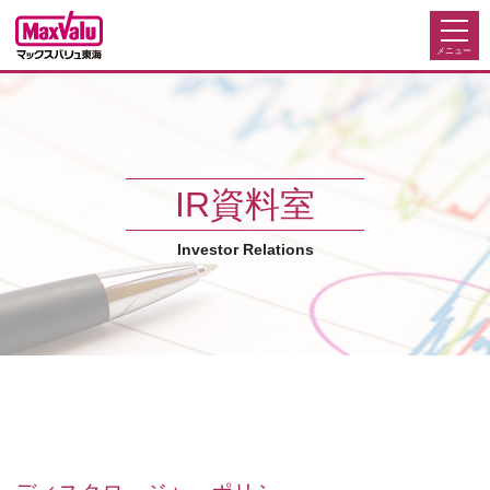
IR資料室
Investor Relations