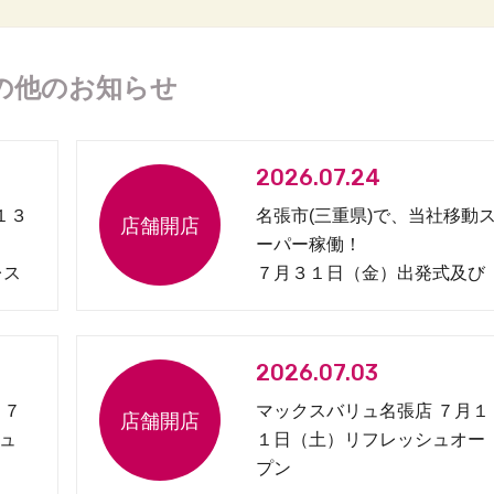
の他のお知らせ
2026.07.24
１３
名張市(三重県)で、当社移動
ーパー稼働！
レス
７月３１日（金）出発式及び
見守り協定締結式開催
2026.07.03
 ７
マックスバリュ名張店 ７月１
ュ
１日（土）リフレッシュオー
プン