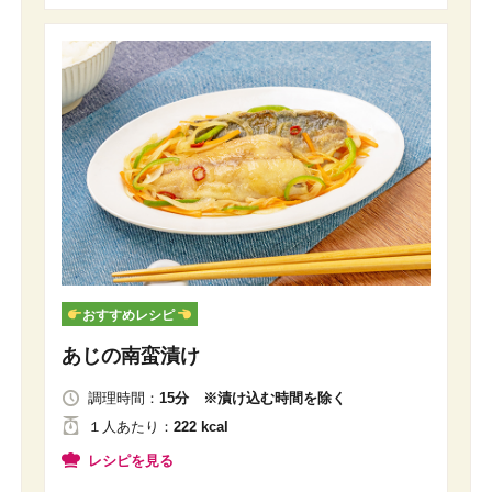
おすすめレシピ
あじの南蛮漬け
調理時間：
15分 ※漬け込む時間を除く
１人
あたり
：
222 kcal
レシピを見る