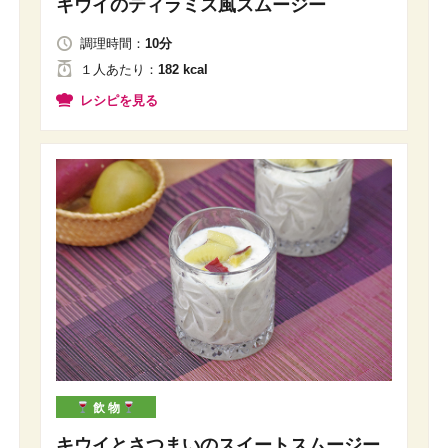
キウイのティラミス風スムージー
調理時間：
10分
１人
あたり
：
182 kcal
レシピを見る
飲 物
キウイとさつまいのスイートスムージー