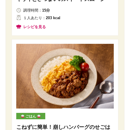
調理時間：
15分
１人
あたり
：
203 kcal
レシピを見る
ごはん
こねずに簡単！崩しハンバーグのせごは