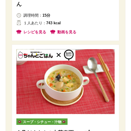
ん
調理時間：
15分
１人
あたり
：
743 kcal
レシピを見る
動画を見る
スープ・シチュー・汁物