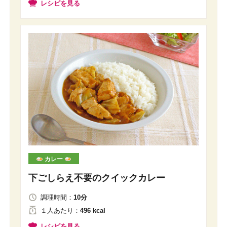
レシピを見る
カレー
下ごしらえ不要のクイックカレー
調理時間：
10分
１人
あたり
：
496 kcal
レシピを見る