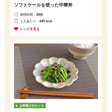
ソフトケールを使った中華丼
調理時間：
20分
１人
あたり
：
645 kcal
レシピを見る
お料理ビギナー