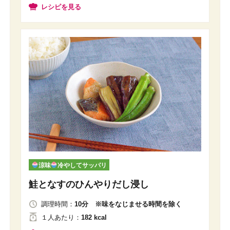
レシピを見る
涼味
冷やしてサッパリ
鮭となすのひんやりだし浸し
調理時間：
10分 ※味をなじませる時間を除く
１人
あたり
：
182 kcal