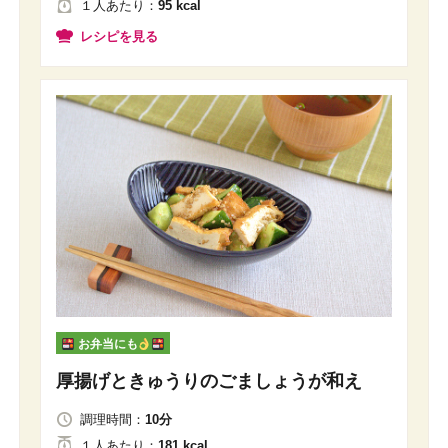
１人
あたり
：
95 kcal
レシピを見る
お弁当にも
厚揚げときゅうりのごましょうが和え
調理時間：
10分
１人
あたり
：
181 kcal