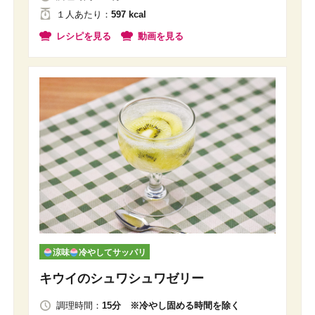
１人
あたり
：
597 kcal
レシピを見る
動画を見る
涼味
冷やしてサッパリ
キウイのシュワシュワゼリー
調理時間：
15分 ※冷やし固める時間を除く