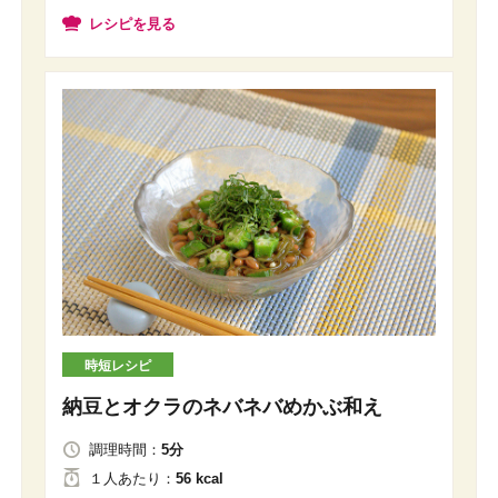
レシピを見る
時短レシピ
納豆とオクラのネバネバめかぶ和え
調理時間：
5分
１人
あたり
：
56 kcal