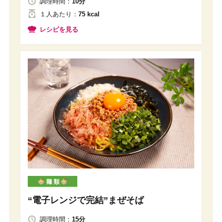
調理時間：
10分
１人
あたり
：
75 kcal
レシピを見る
麺 類
“電子レンジで完結”まぜそば
調理時間：
15分