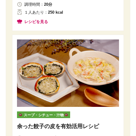
調理時間：
20分
１人
あたり
：
250 kcal
レシピを見る
スープ・シチュー・汁物
余った餃子の皮を有効活用レシピ