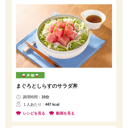
丼 物
まぐろとしらすのサラダ丼
調理時間：
10分
１人
あたり
：
447 kcal
レシピを見る
動画を見る