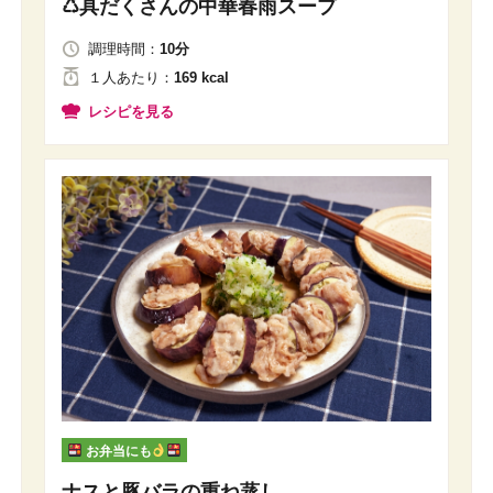
♺具だくさんの中華春雨スープ
調理時間：
10分
１人
あたり
：
169 kcal
レシピを見る
お弁当にも
ナスと豚バラの重ね蒸し