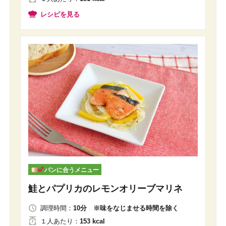
レシピを見る
パンに合うメニュー
鮭とパプリカのレモンオリーブマリネ
調理時間：
10分 ※味をなじませる時間を除く
１人
あたり
：
153 kcal