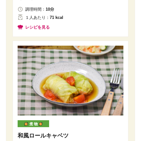
調理時間：
10分
１人
あたり
：
71 kcal
レシピを見る
煮 物
和風ロールキャベツ