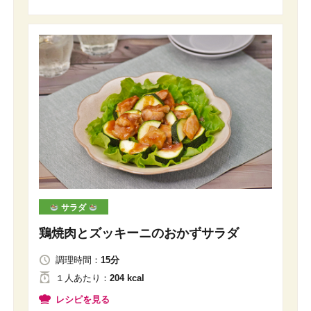
サラダ
鶏焼肉とズッキーニのおかずサラダ
調理時間：
15分
１人
あたり
：
204 kcal
レシピを見る