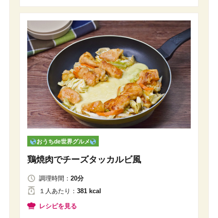
おうちde世界グルメ
鶏焼肉でチーズタッカルビ風
調理時間：
20分
１人
あたり
：
381 kcal
レシピを見る