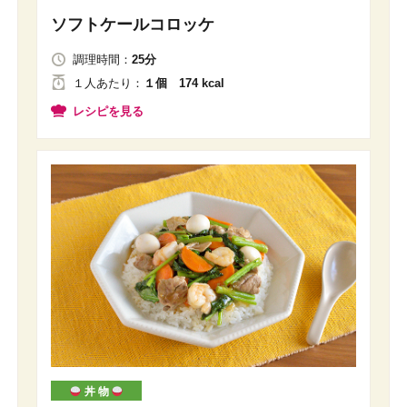
ソフトケールコロッケ
調理時間：
25分
１人
あたり
：
１個 174 kcal
レシピを見る
丼 物