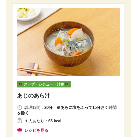
スープ・シチュー・汁物
あじのあら汁
調理時間：
20分 ※あらに塩をふって15分おく時間
を除く
１人
あたり
：
63 kcal
レシピを見る