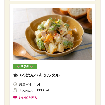
サラダ
食べるはんぺんタルタル
調理時間：
10分
１人
あたり
：
213 kcal
レシピを見る