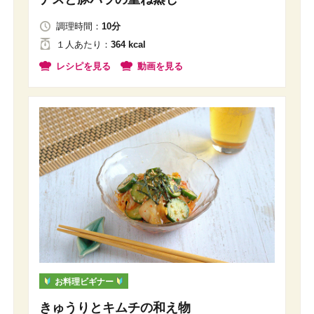
調理時間：
10分
１人
あたり
：
364 kcal
レシピを見る
動画を見る
お料理ビギナー
きゅうりとキムチの和え物