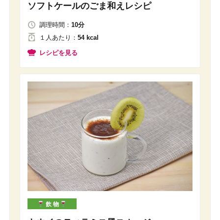
ソフトケールのごま和えレシピ
調理時間：
10分
１人
あたり
：
54 kcal
レシピを見る
飲 物