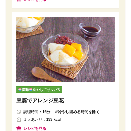
涼味
冷やしてサッパリ
豆腐でアレンジ豆花
調理時間：
15分 ※冷やし固める時間を除く
１人
あたり
：
199 kcal
レシピを見る