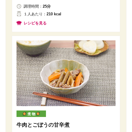
調理時間：
25分
１人
あたり
：
210 kcal
レシピを見る
煮 物
牛肉とごぼうの甘辛煮