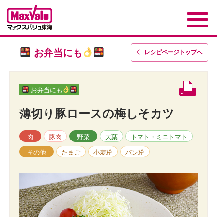
お弁当にも
レシピページトップ
へ
お弁当にも
薄切り豚ロースの梅しそカツ
肉
豚肉
野菜
大葉
トマト・ミニトマト
その他
たまご
小麦粉
パン粉