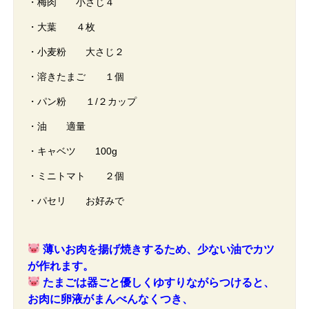
・梅肉 小さじ４
・大葉 ４枚
・小麦粉 大さじ２
・溶きたまご １個
・パン粉 １/２カップ
・油 適量
・キャベツ 100g
・ミニトマト ２個
・パセリ お好みで
薄いお肉を揚げ焼きするため、少ない油でカツ
が作れます。
たまごは器ごと優しくゆすりながらつけると、
お肉に卵液がまんべんなくつき、