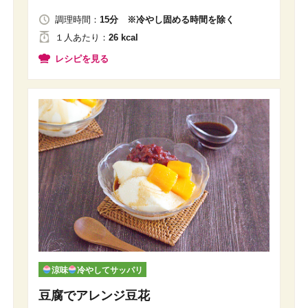
調理時間：
15分 ※冷やし固める時間を除く
１人
あたり
：
26 kcal
レシピを見る
涼味
冷やしてサッパリ
豆腐でアレンジ豆花