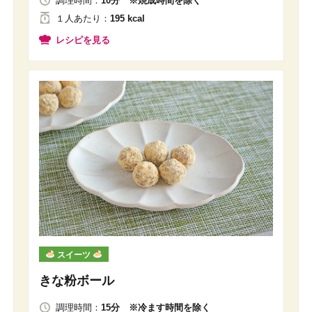
調理時間：
10分 ※焼成時間を除く
１人
あたり
：
195 kcal
レシピを見る
スイーツ
きな粉ボール
調理時間：
15分 ※冷ます時間を除く