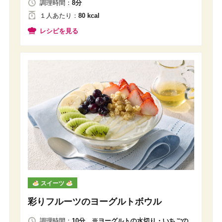
調理時間：
8分
１人
あたり
：
80 kcal
レシピを見る
スイーツ
彩りフルーツのヨーグルトボウル
調理時間：
10分 ※ヨーグルトの水切り・いちごの