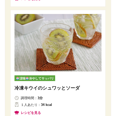
涼味
冷やしてサッパリ
冷凍キウイのシュワッとソーダ
調理時間：
3分
１人
あたり
：
34 kcal
レシピを見る