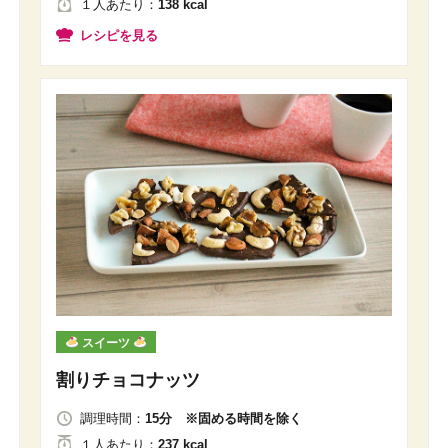
１人
あたり
：
138 kcal
レシピを見る
スイーツ
割りチョコナッツ
調理時間：
15分 ※固める時間を除く
１人
あたり
：
237 kcal