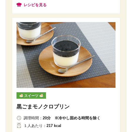
レシピを見る
スイーツ
黒ごまモノクロプリン
調理時間：
20分 ※冷やし固める時間を除く
１人
あたり
：
217 kcal