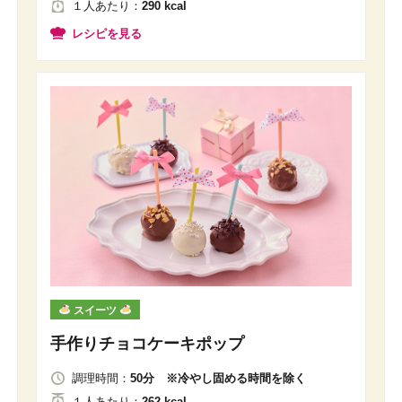
１人
あたり
：
290 kcal
レシピを見る
スイーツ
手作りチョコケーキポップ
調理時間：
50分 ※冷やし固める時間を除く
１人
あたり
：
262 kcal