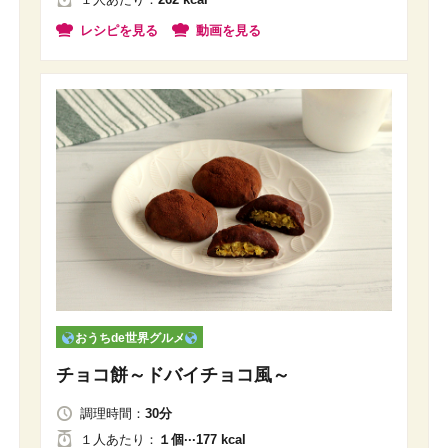
レシピを見る
動画を見る
おうちde世界グルメ
チョコ餅～ドバイチョコ風～
調理時間：
30分
１人
あたり
：
１個···177 kcal