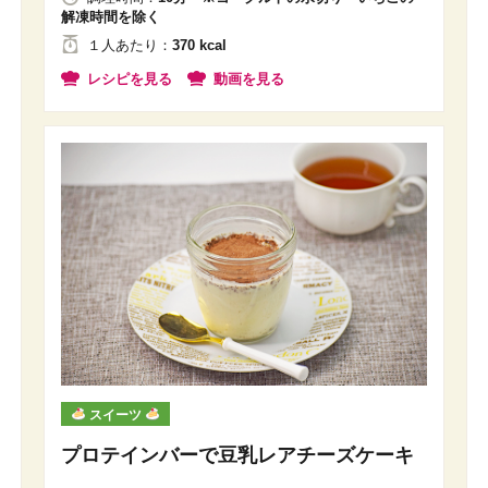
解凍時間を除く
１人
あたり
：
370 kcal
レシピを見る
動画を見る
スイーツ
プロテインバーで豆乳レアチーズケーキ