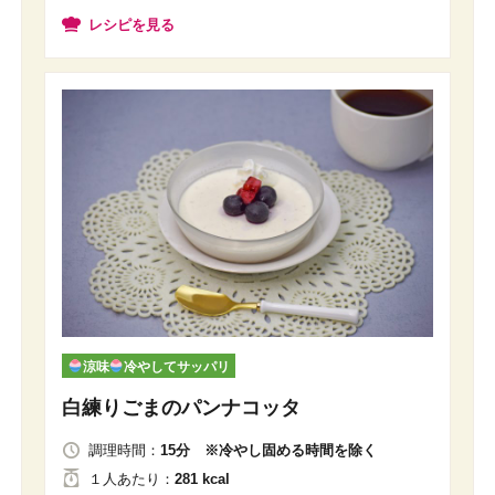
レシピを見る
涼味
冷やしてサッパリ
白練りごまのパンナコッタ
調理時間：
15分 ※冷やし固める時間を除く
１人
あたり
：
281 kcal