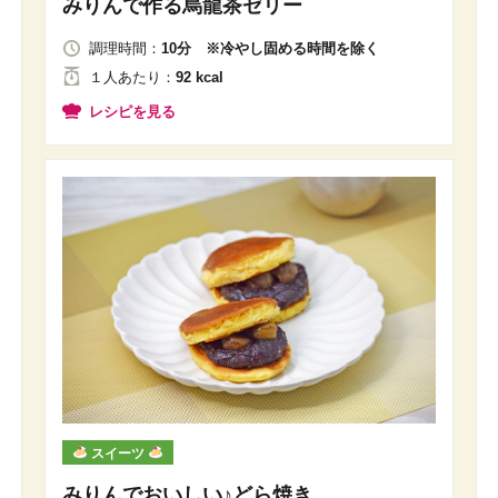
みりんで作る烏龍茶ゼリー
調理時間：
10分 ※冷やし固める時間を除く
１人
あたり
：
92 kcal
レシピを見る
スイーツ
みりんでおいしい♪どら焼き