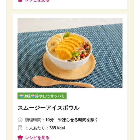
涼味
冷やしてサッパリ
スムージーアイスボウル
調理時間：
10分 ※凍らせる時間を除く
１人
あたり
：
385 kcal
レシピを見る