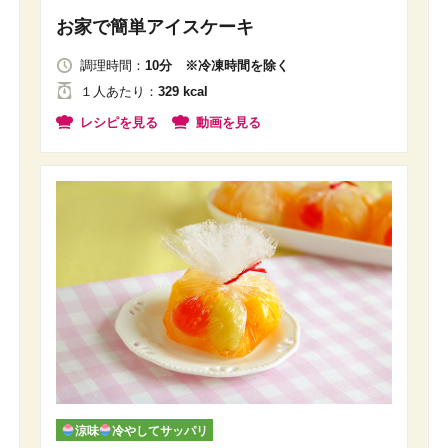
お家で簡単アイスケーキ
調理時間：
10分 ※冷凍時間を除く
１人
あたり
：
329 kcal
レシピを見る
動画を見る
涼味
冷やしてサッパリ