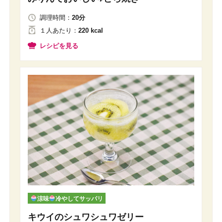
調理時間：
20分
１人
あたり
：
220 kcal
レシピを見る
涼味
冷やしてサッパリ
キウイのシュワシュワゼリー