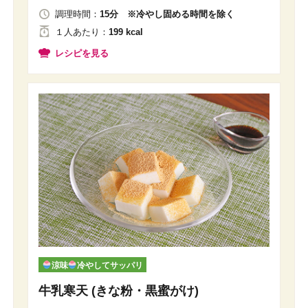
調理時間：
15分 ※冷やし固める時間を除く
１人
あたり
：
199 kcal
レシピを見る
涼味
冷やしてサッパリ
牛乳寒天 (きな粉・黒蜜がけ)