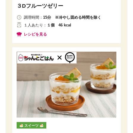
３Dフルーツゼリー
調理時間：
15分 ※冷やし固める時間を除く
１人
あたり
：
１個 46 kcal
レシピを見る
スイーツ