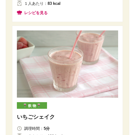
１人
あたり
：
83 kcal
レシピを見る
飲 物
いちごシェイク
調理時間：
5分