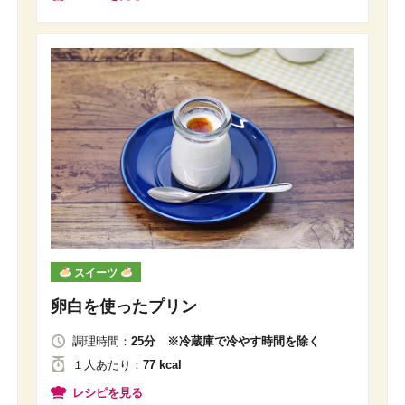
スイーツ
卵白を使ったプリン
調理時間：
25分 ※冷蔵庫で冷やす時間を除く
１人
あたり
：
77 kcal
レシピを見る