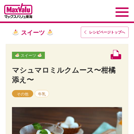
スイーツ
レシピページトップ
へ
スイーツ
マシュマロミルクムース〜柑橘
添え〜
その他
牛乳