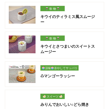
飲 物
キウイのティラミス風スムージ
ー
飲 物
キウイとさつまいのスイートス
ムージー
涼味
冷やしてサッパリ
♺マンゴーラッシー
スイーツ
みりんでおいしい♪どら焼き