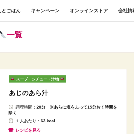
んとごはん
キャンペーン
オンラインストア
会社情
一覧
スープ・シチュー・汁物
あじのあら汁
調理時間：
20分 ※あらに塩をふって15分おく時間を
除く
１人
あたり
：
63 kcal
レシピを見る