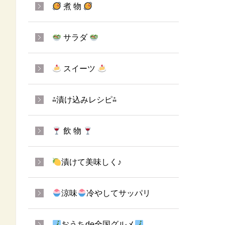
煮 物
サラダ
スイーツ
⁂漬け込みレシピ⁂
飲 物
漬けて美味しく♪
涼味
冷やしてサッパリ
おうちde全国グルメ