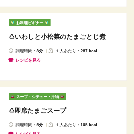
お料理ビギナー
♺いわしと小松菜のたまごとじ煮
調理時間：
8分
１人
あたり
：
287 kcal
レシピを見る
スープ・シチュー・汁物
♺即席たまごスープ
調理時間：
5分
１人
あたり
：
105 kcal