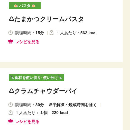
パスタ
♺たまかつクリームパスタ
調理時間：
15分
１人
あたり
：
562 kcal
レシピを見る
食材を使い切り･使い分け
♺クラムチャウダーパイ
調理時間：
30分 ※半解凍・焼成時間を除く
１人
あたり
：
１個 220 kcal
レシピを見る