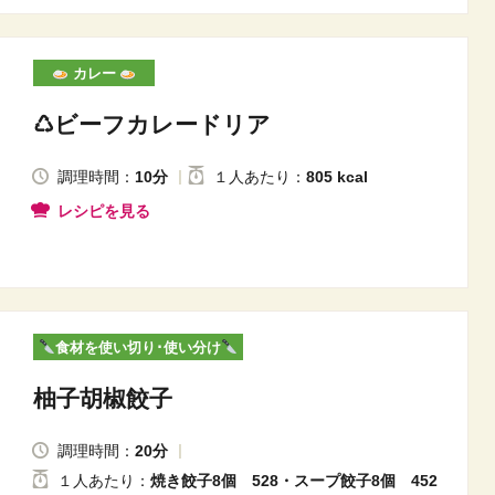
カレー
♺ビーフカレードリア
調理時間：
10分
１人
あたり
：
805 kcal
レシピを見る
食材を使い切り･使い分け
柚子胡椒餃子
調理時間：
20分
１人
あたり
：
焼き餃子8個 528・スープ餃子8個 452