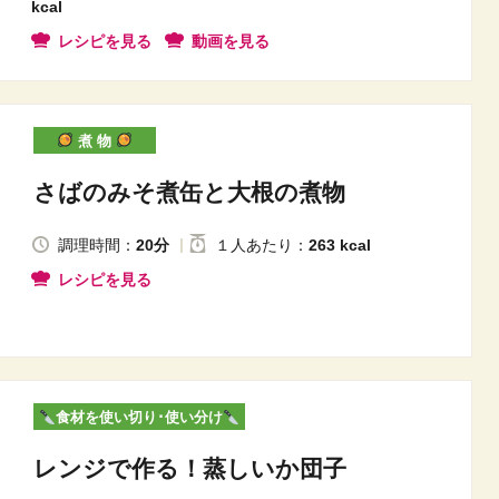
kcal
レシピを見る
動画を見る
煮 物
さばのみそ煮缶と大根の煮物
調理時間：
20分
１人
あたり
：
263 kcal
レシピを見る
食材を使い切り･使い分け
レンジで作る！蒸しいか団子