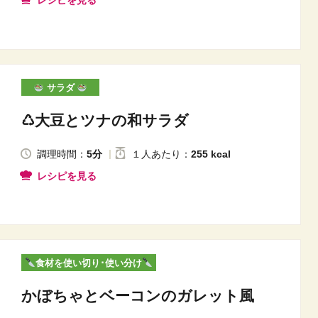
レシピを見る
サラダ
♺大豆とツナの和サラダ
調理時間：
5分
１人
あたり
：
255 kcal
レシピを見る
食材を使い切り･使い分け
かぼちゃとベーコンのガレット風