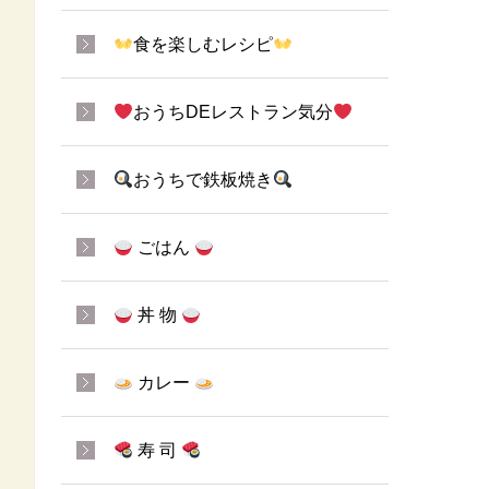
食を楽しむレシピ
おうちDEレストラン気分
おうちで鉄板焼き
ごはん
丼 物
カレー
寿 司