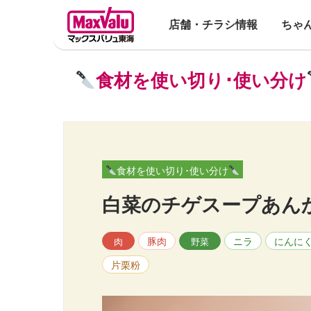
店舗・チラシ情報
ちゃ
食材を使い切り･使い分け
食材を使い切り･使い分け
白菜のチゲスープあん
豚肉
ニラ
にんに
肉
野菜
片栗粉