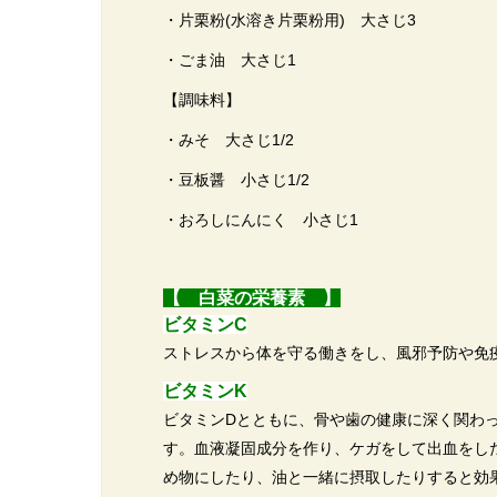
・片栗粉(水溶き片栗粉用) 大さじ3
・ごま油 大さじ1
【調味料】
・みそ 大さじ1/2
・豆板醤 小さじ1/2
・おろしにんにく 小さじ1
【 白菜の栄養素 】
ビタミンC
ストレスから体を守る働きをし、風邪予防や免
ビタミンK
ビタミンDとともに、骨や歯の健康に深く関わ
す。血液凝固成分を作り、ケガをして出血をし
め物にしたり、油と一緒に摂取したりすると効