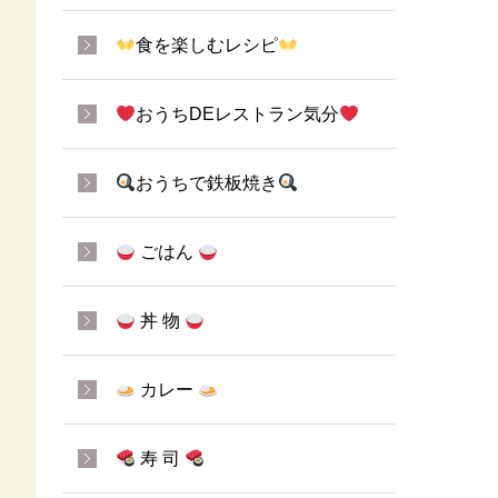
食を楽しむレシピ
おうちDEレストラン気分
おうちで鉄板焼き
ごはん
丼 物
カレー
寿 司