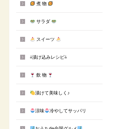
煮 物
サラダ
スイーツ
⁂漬け込みレシピ⁂
飲 物
漬けて美味しく♪
涼味
冷やしてサッパリ
おうちde全国グルメ