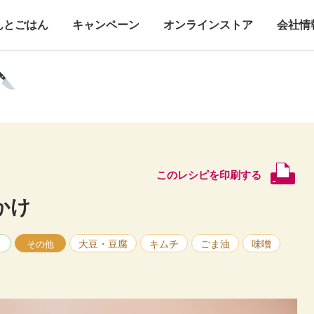
んとごはん
キャンペーン
オンラインストア
会社情
このレシピを印刷する
かけ
く
大豆・豆腐
キムチ
ごま油
味噌
その他