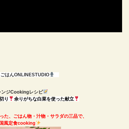
はんONLINESTUDIO
ンジCookingレシピ
い切り
余りがちな白菜を使った献立
った、ごはん物・汁物・サラダの三品で、
国風定食cooking