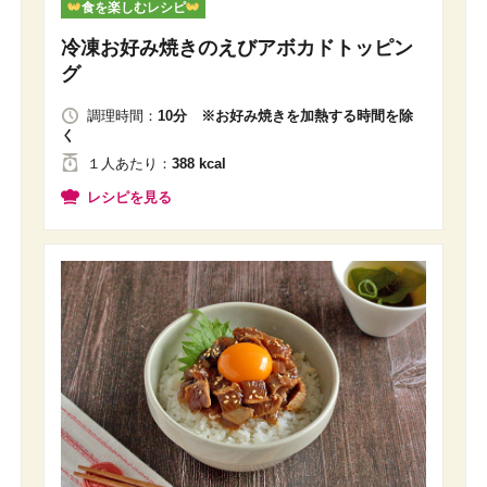
食を楽しむレシピ
冷凍お好み焼きのえびアボカドトッピン
グ
調理時間：
10分 ※お好み焼きを加熱する時間を除
く
１人
あたり
：
388 kcal
レシピを見る