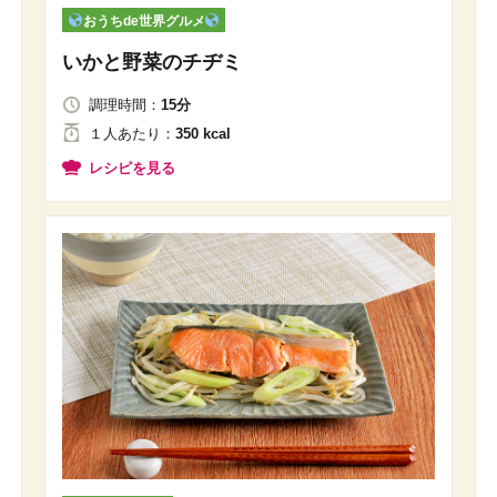
おうちde世界グルメ
いかと野菜のチヂミ
調理時間：
15分
１人
あたり
：
350 kcal
レシピを見る