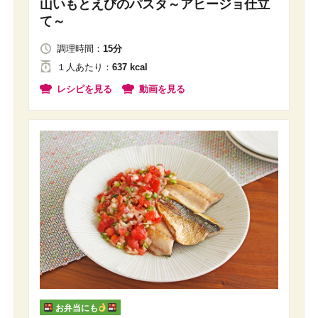
山いもとえびのパスタ～アヒージョ仕立
て～
調理時間：
15分
１人
あたり
：
637 kcal
レシピを見る
動画を見る
お弁当にも