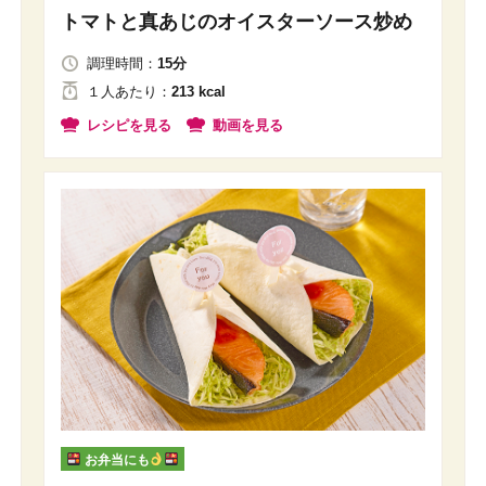
トマトと真あじのオイスターソース炒め
調理時間：
15分
１人
あたり
：
213 kcal
レシピを見る
動画を見る
お弁当にも