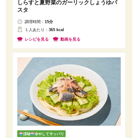
しらすと夏野菜のガーリックしょうゆパ
スタ
調理時間：
15分
１人
あたり
：
365 kcal
レシピを見る
動画を見る
涼味
冷やしてサッパリ