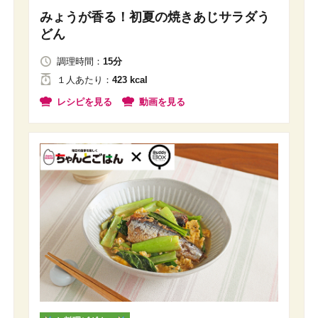
みょうが香る！初夏の焼きあじサラダう
どん
調理時間：
15分
１人
あたり
：
423 kcal
レシピを見る
動画を見る