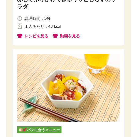
ラダ
調理時間：
5分
１人
あたり
：
43 kcal
レシピを見る
動画を見る
パンに合うメニュー