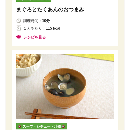
まぐろとたくあんのおつまみ
調理時間：
10分
１人
あたり
：
115 kcal
レシピを見る
スープ・シチュー・汁物