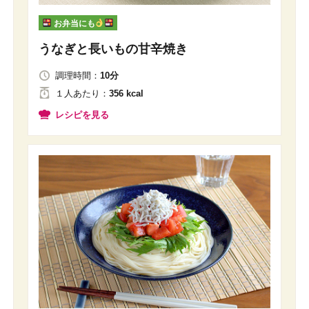
お弁当にも
うなぎと長いもの甘辛焼き
調理時間：
10分
１人
あたり
：
356 kcal
レシピを見る