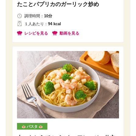
たことパプリカのガーリック炒め
調理時間：
10分
１人
あたり
：
94 kcal
レシピを見る
動画を見る
パスタ