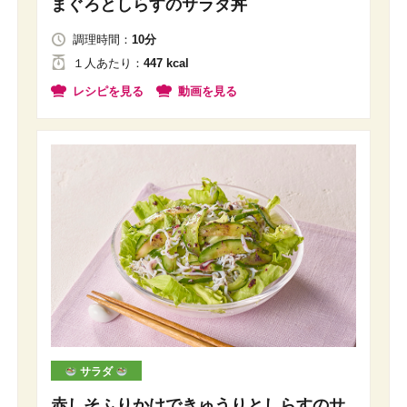
まぐろとしらすのサラダ丼
調理時間：
10分
１人
あたり
：
447 kcal
レシピを見る
動画を見る
サラダ
赤しそふりかけできゅうりとしらすのサ