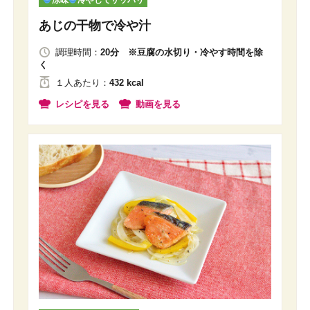
涼味
冷やしてサッパリ
あじの干物で冷や汁
調理時間：
20分 ※豆腐の水切り・冷やす時間を除
く
１人
あたり
：
432 kcal
レシピを見る
動画を見る