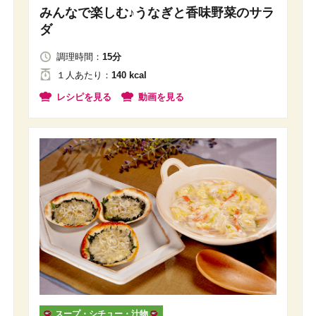
みんなで楽しむ♪うなぎと香味野菜のサラ
ダ
調理時間：
15分
１人
あたり
：
140 kcal
レシピを見る
動画を見る
スープ・シチュー・汁物