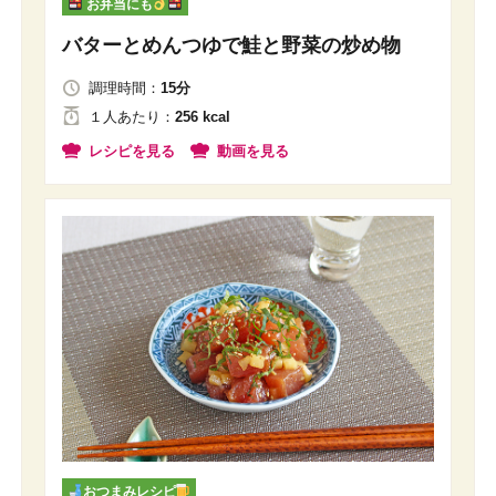
お弁当にも
バターとめんつゆで鮭と野菜の炒め物
調理時間：
15分
１人
あたり
：
256 kcal
レシピを見る
動画を見る
おつまみレシピ