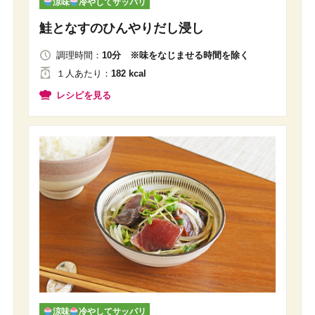
涼味
冷やしてサッパリ
鮭となすのひんやりだし浸し
調理時間：
10分 ※味をなじませる時間を除く
１人
あたり
：
182 kcal
レシピを見る
涼味
冷やしてサッパリ