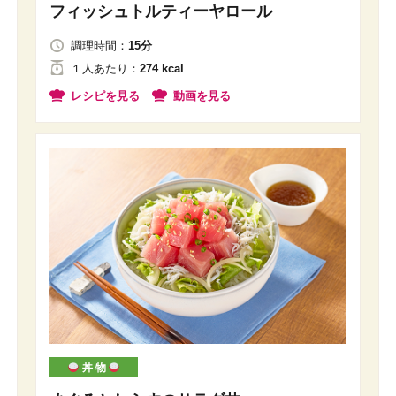
フィッシュトルティーヤロール
調理時間：
15分
１人
あたり
：
274 kcal
レシピを見る
動画を見る
丼 物