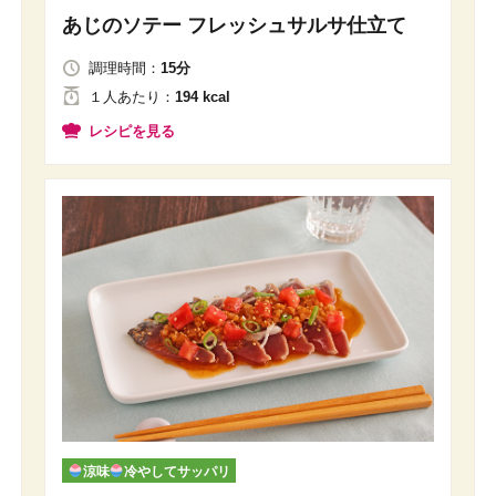
あじのソテー フレッシュサルサ仕立て
調理時間：
15分
１人
あたり
：
194 kcal
レシピを見る
涼味
冷やしてサッパリ