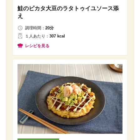
鮭のピカタ大豆のラタトゥイユソース添
え
調理時間：
20分
１人
あたり
：
307 kcal
レシピを見る