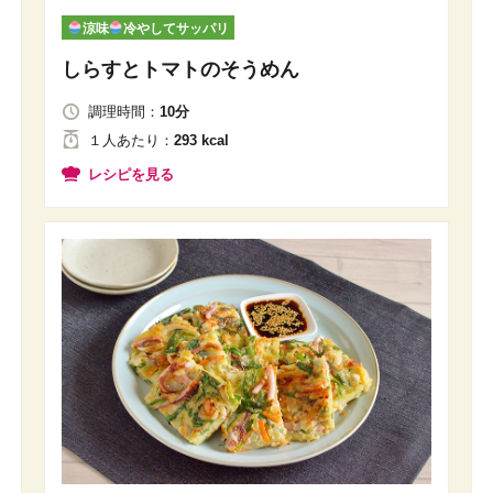
涼味
冷やしてサッパリ
しらすとトマトのそうめん
調理時間：
10分
１人
あたり
：
293 kcal
レシピを見る