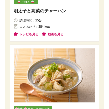
ごはん
明太子と高菜のチャーハン
調理時間：
15分
１人
あたり
：
384 kcal
レシピを見る
動画を見る