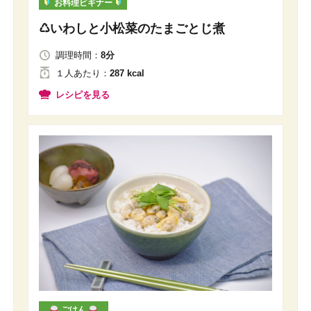
お料理ビギナー
♺いわしと小松菜のたまごとじ煮
調理時間：
8分
１人
あたり
：
287 kcal
レシピを見る
ごはん