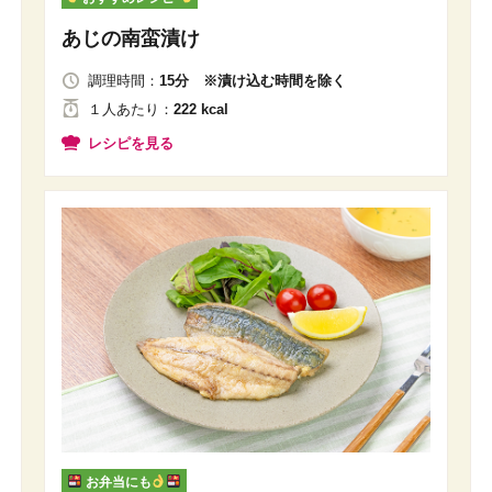
あじの南蛮漬け
調理時間：
15分 ※漬け込む時間を除く
１人
あたり
：
222 kcal
レシピを見る
お弁当にも