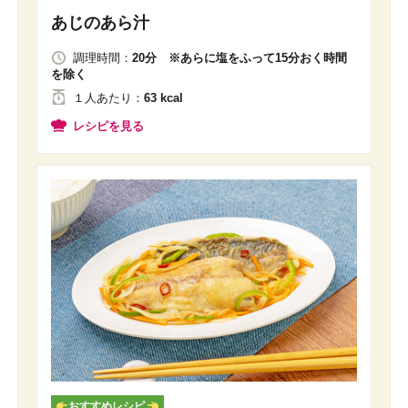
あじのあら汁
調理時間：
20分 ※あらに塩をふって15分おく時間
を除く
１人
あたり
：
63 kcal
レシピを見る
おすすめレシピ