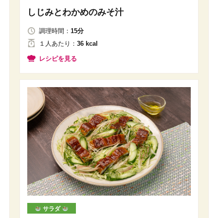
しじみとわかめのみそ汁
調理時間：
15分
１人
あたり
：
36 kcal
レシピを見る
サラダ