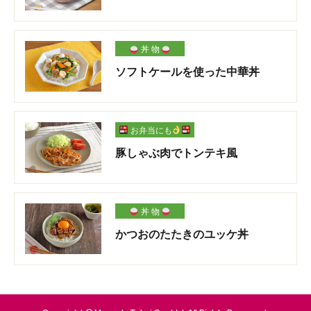
丼 物
ソフトケールを使った中華丼
お弁当にも
豚しゃぶ肉でトンテキ風
丼 物
かつおのたたきのユッケ丼