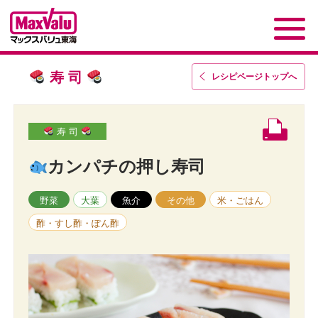
寿 司
レシピページトップ
へ
寿 司
カンパチの押し寿司
野菜
大葉
魚介
その他
米・ごはん
酢・すし酢・ぽん酢