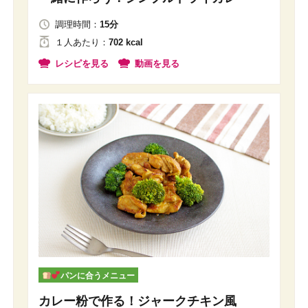
調理時間：
15分
１人
あたり
：
702 kcal
レシピを見る
動画を見る
パンに合うメニュー
カレー粉で作る！ジャークチキン風