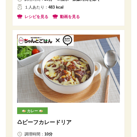
１人
あたり
：
483 kcal
レシピを見る
動画を見る
カレー
♺ビーフカレードリア
調理時間：
10分