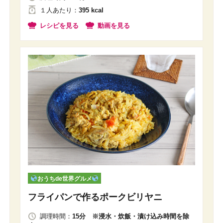
１人
あたり
：
395 kcal
レシピを見る
動画を見る
おうちde世界グルメ
フライパンで作るポークビリヤニ
調理時間：
15分 ※浸水・炊飯・漬け込み時間を除