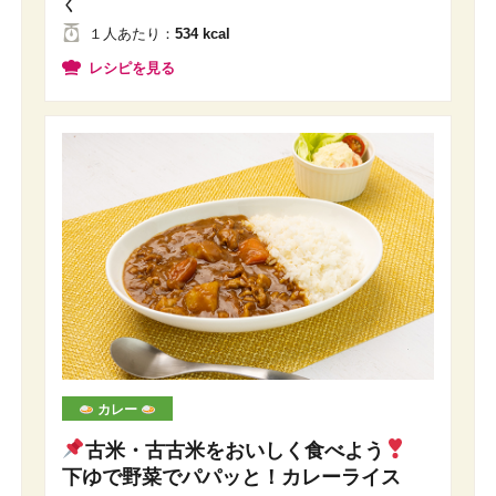
く
１人
あたり
：
534 kcal
レシピを見る
カレー
古米・古古米をおいしく食べよう
下ゆで野菜でパパッと！カレーライス