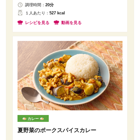
調理時間：
20分
１人
あたり
：
527 kcal
レシピを見る
動画を見る
カレー
夏野菜のポークスパイスカレー