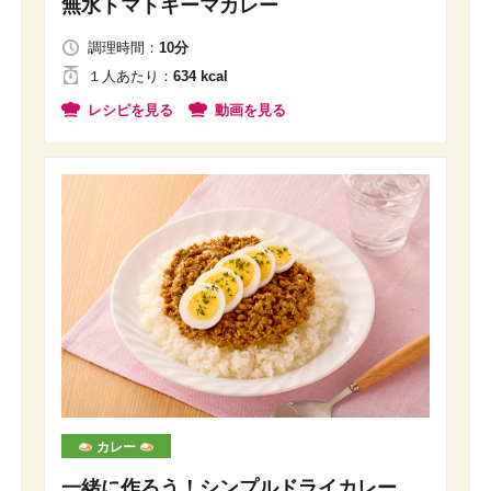
無水トマトキーマカレー
調理時間：
10分
１人
あたり
：
634 kcal
レシピを見る
動画を見る
カレー
一緒に作ろう！シンプルドライカレー