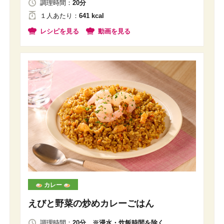
調理時間：
20分
１人
あたり
：
641 kcal
レシピを見る
動画を見る
カレー
えびと野菜の炒めカレーごはん
調理時間：
20分 ※浸水・炊飯時間を除く