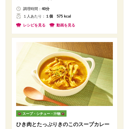
調理時間：
40分
１人
あたり
：
１個 575 kcal
レシピを見る
動画を見る
スープ・シチュー・汁物
ひき肉とたっぷりきのこのスープカレー