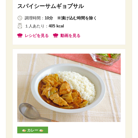
スパイシーサムギョプサル
調理時間：
10分 ※漬け込む時間を除く
１人
あたり
：
405 kcal
レシピを見る
動画を見る
カレー