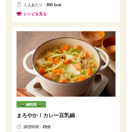
１人
あたり
：
805 kcal
レシピを見る
鍋料理
まろやか！カレー豆乳鍋
調理時間：
25分