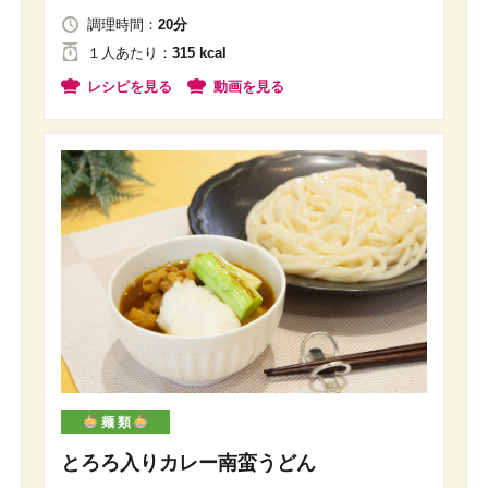
調理時間：
20分
１人
あたり
：
315 kcal
レシピを見る
動画を見る
麺 類
とろろ入りカレー南蛮うどん