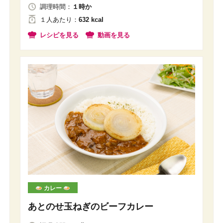
調理時間：
１時か
１人
あたり
：
632 kcal
レシピを見る
動画を見る
カレー
あとのせ玉ねぎのビーフカレー