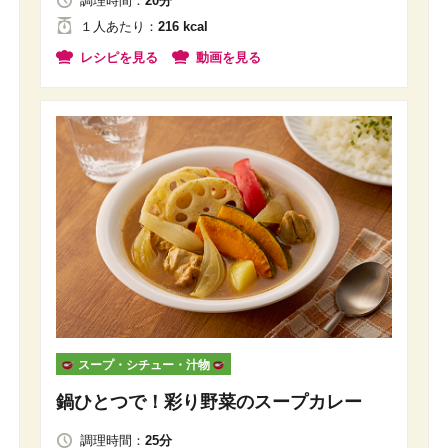
調理時間：
20分
１人
あたり
：
216 kcal
レシピを見る
動画を見る
スープ・シチュー・汁物
鍋ひとつで！彩り野菜のスープカレー
調理時間：
25分