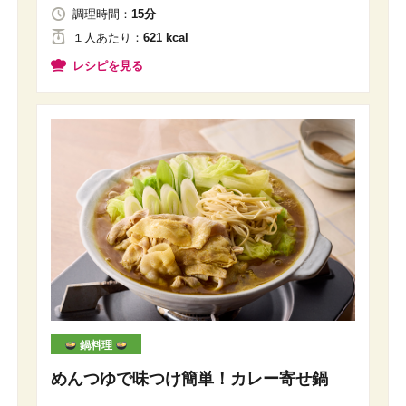
調理時間：
15分
１人
あたり
：
621 kcal
レシピを見る
鍋料理
めんつゆで味つけ簡単！カレー寄せ鍋