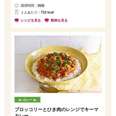
調理時間：
20分
１人
あたり
：
712 kcal
レシピを見る
動画を見る
カレー
ブロッコリーとひき肉のレンジでキーマ
カレー