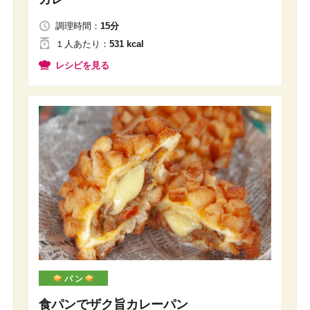
調理時間：
15分
１人
あたり
：
531 kcal
レシピを見る
パ ン
食パンでザク旨カレーパン