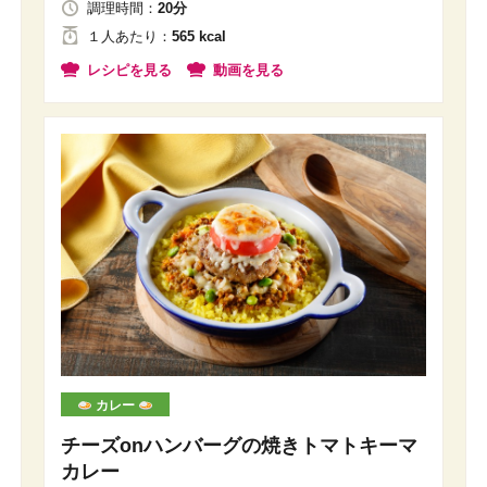
調理時間：
20分
１人
あたり
：
565 kcal
レシピを見る
動画を見る
カレー
チーズonハンバーグの焼きトマトキーマ
カレー