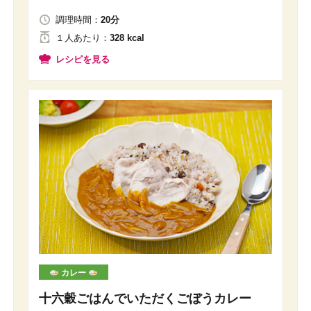
調理時間：
20分
１人
あたり
：
328 kcal
レシピを見る
カレー
十六穀ごはんでいただくごぼうカレー