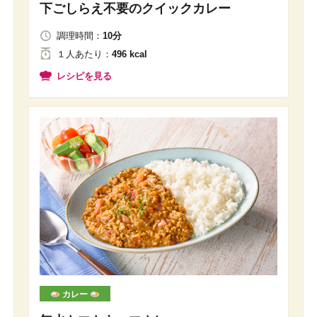
下ごしらえ不要のクイックカレー
調理時間：
10分
１人
あたり
：
496 kcal
レシピを見る
カレー