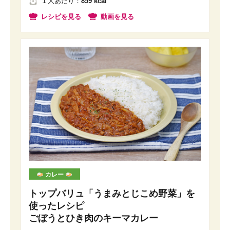
１人
あたり
：
859 kcal
レシピを見る
動画を見る
カレー
トップバリュ「うまみとじこめ野菜」を
使ったレシピ
ごぼうとひき肉のキーマカレー