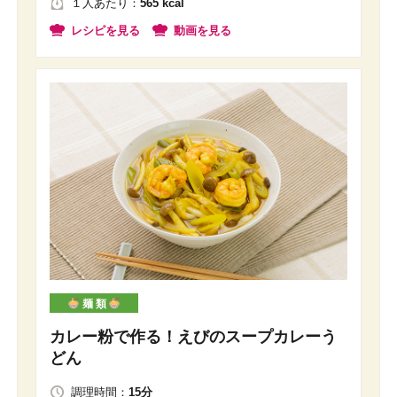
１人
あたり
：
565 kcal
レシピを見る
動画を見る
麺 類
カレー粉で作る！えびのスープカレーう
どん
調理時間：
15分