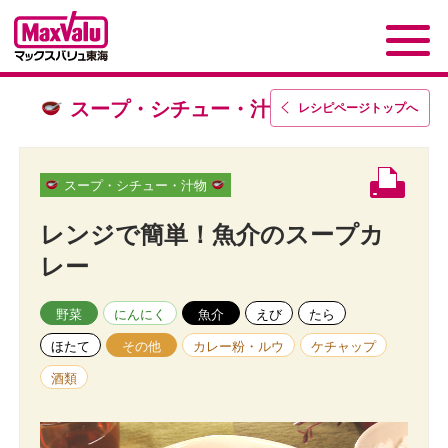
スープ・シチュー・汁物
レシピページトップ
へ
スープ・シチュー・汁物
レンジで簡単！魚介のスープカ
レー
野菜
にんにく
魚介
えび
たら
ほたて
その他
カレー粉・ルウ
ケチャップ
酒類