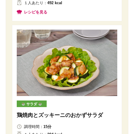
１人
あたり
：
492 kcal
レシピを見る
サラダ
鶏焼肉とズッキーニのおかずサラダ
調理時間：
15分