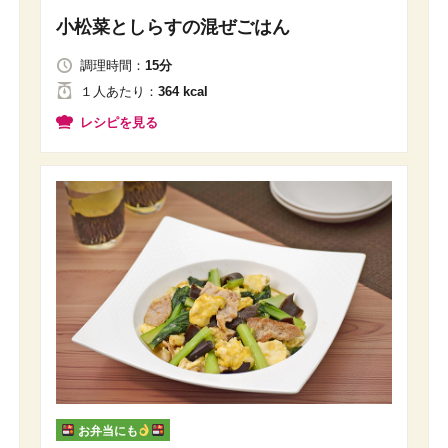
小松菜としらすの混ぜごはん
調理時間：
15分
１人
あたり
：
364 kcal
レシピを見る
お弁当にも