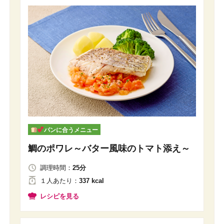
パンに合うメニュー
鯛のポワレ～バター風味のトマト添え～
調理時間：
25分
１人
あたり
：
337 kcal
レシピを見る