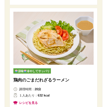
涼味
冷やしてサッパリ
鶏肉のごまだれざるラーメン
調理時間：
20分
１人
あたり
：
632 kcal
レシピを見る