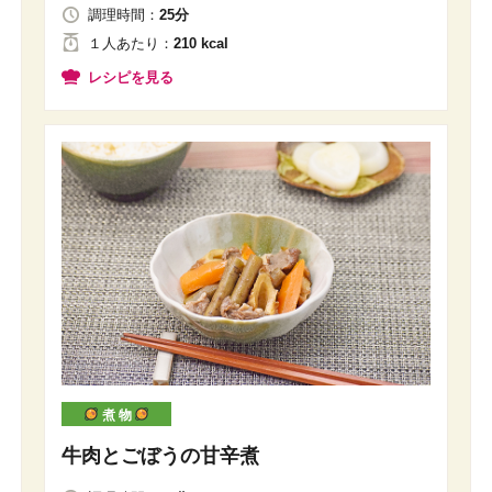
調理時間：
25分
１人
あたり
：
210 kcal
レシピを見る
煮 物
牛肉とごぼうの甘辛煮