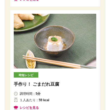
時短レシピ
手作り！ ごまだれ豆腐
調理時間：
5分
１人
あたり
：
59 kcal
レシピを見る