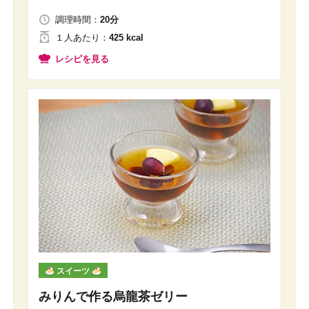
調理時間：
20分
１人
あたり
：
425 kcal
レシピを見る
スイーツ
みりんで作る烏龍茶ゼリー