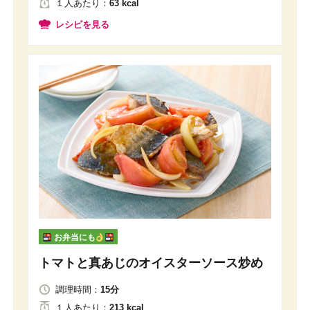
１人
あたり
：
63 kcal
レシピを見る
お弁当にも
トマトと真あじのオイスターソース炒め
調理時間：
15分
１人
あたり
：
213 kcal