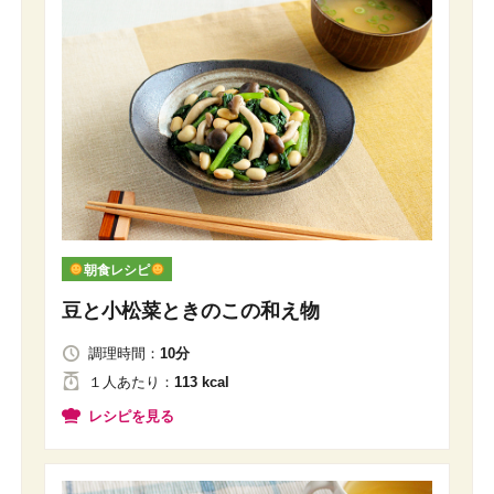
朝食レシピ
豆と小松菜ときのこの和え物
調理時間：
10分
１人
あたり
：
113 kcal
レシピを見る