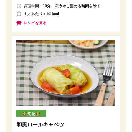
調理時間：
10分 ※冷やし固める時間を除く
１人
あたり
：
92 kcal
レシピを見る
煮 物
和風ロールキャベツ