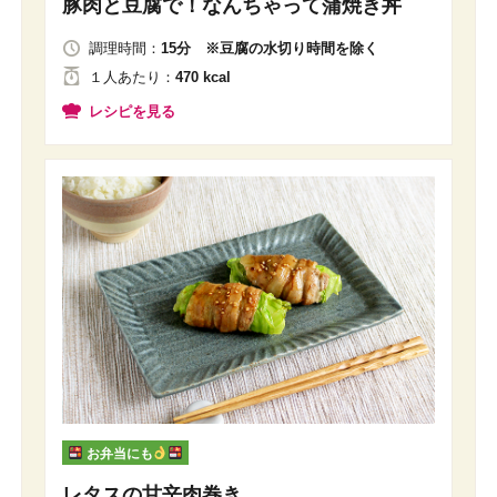
豚肉と豆腐で！なんちゃって蒲焼き丼
調理時間：
15分 ※豆腐の水切り時間を除く
１人
あたり
：
470 kcal
レシピを見る
お弁当にも
レタスの甘辛肉巻き