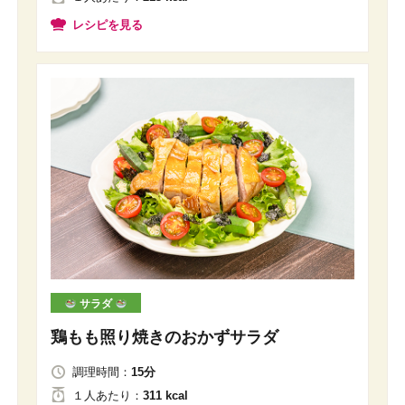
レシピを見る
サラダ
鶏もも照り焼きのおかずサラダ
調理時間：
15分
１人
あたり
：
311 kcal