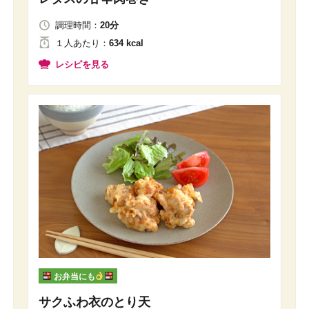
調理時間：
20分
１人
あたり
：
634 kcal
レシピを見る
お弁当にも
サクふわ衣のとり天