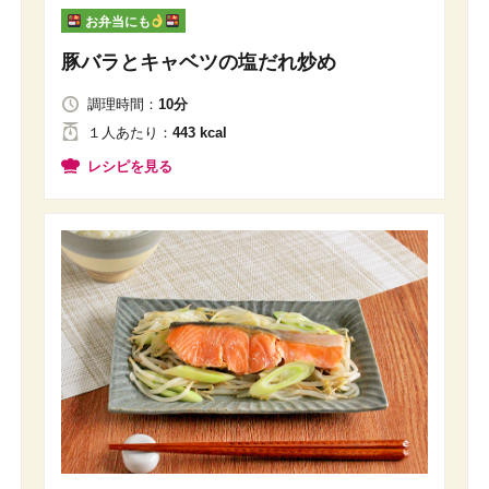
お弁当にも
豚バラとキャベツの塩だれ炒め
調理時間：
10分
１人
あたり
：
443 kcal
レシピを見る