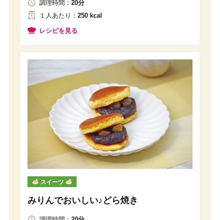
調理時間：
20分
１人
あたり
：
250 kcal
レシピを見る
スイーツ
みりんでおいしい♪どら焼き
調理時間：
20分