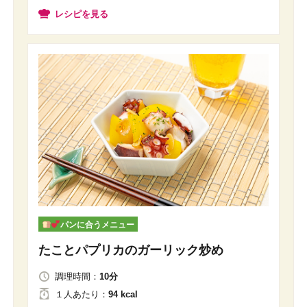
レシピを見る
パンに合うメニュー
たことパプリカのガーリック炒め
調理時間：
10分
１人
あたり
：
94 kcal