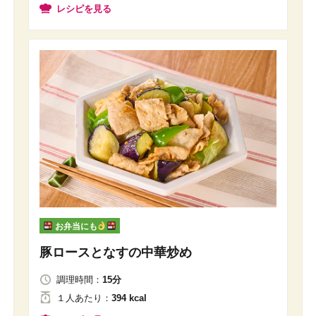
レシピを見る
お弁当にも
豚ロースとなすの中華炒め
調理時間：
15分
１人
あたり
：
394 kcal