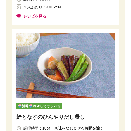
１人
あたり
：
220 kcal
レシピを見る
涼味
冷やしてサッパリ
鮭となすのひんやりだし浸し
調理時間：
10分 ※味をなじませる時間を除く