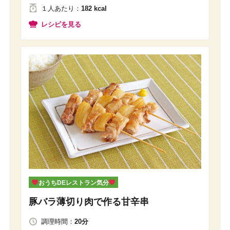
１人
あたり
：
182 kcal
レシピを見る
おうちDEレストラン気分
豚バラ薄切り肉で作る甘辛串
調理時間：
20分