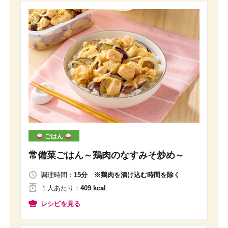
ごはん
常備菜ごはん～鶏肉のなすみそ炒め～
調理時間：
15分 ※鶏肉を漬け込む時間を除く
１人
あたり
：
409 kcal
レシピを見る