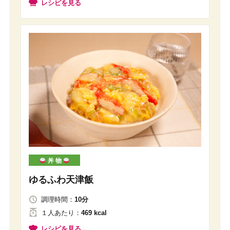
レシピを見る
丼 物
ゆるふわ天津飯
調理時間：
10分
１人
あたり
：
469 kcal
レシピを見る