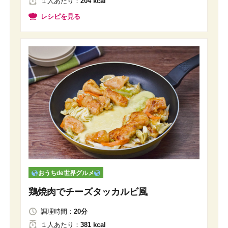
１人
あたり
：
204 kcal
レシピを見る
おうちde世界グルメ
鶏焼肉でチーズタッカルビ風
調理時間：
20分
１人
あたり
：
381 kcal