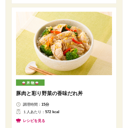
丼 物
豚肉と彩り野菜の香味だれ丼
調理時間：
15分
１人
あたり
：
572 kcal
レシピを見る