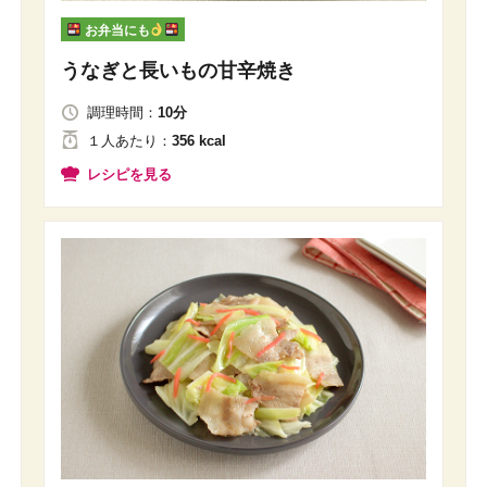
お弁当にも
うなぎと長いもの甘辛焼き
調理時間：
10分
１人
あたり
：
356 kcal
レシピを見る