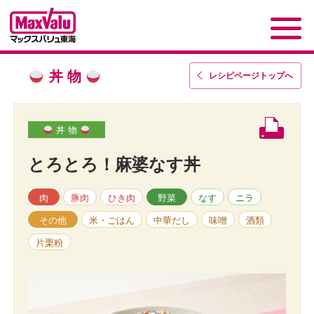
丼 物
レシピページトップ
へ
丼 物
とろとろ！麻婆なす丼
肉
豚肉
ひき肉
野菜
なす
ニラ
その他
米・ごはん
中華だし
味噌
酒類
片栗粉