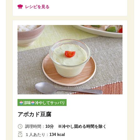
レシピを見る
涼味
冷やしてサッパリ
アボカド豆腐
調理時間：
10分 ※冷やし固める時間を除く
１人
あたり
：
134 kcal