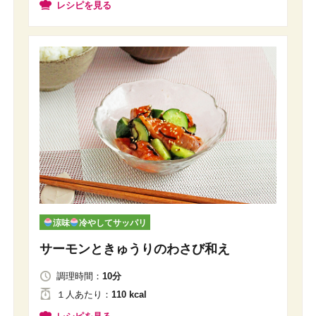
レシピを見る
涼味
冷やしてサッパリ
サーモンときゅうりのわさび和え
調理時間：
10分
１人
あたり
：
110 kcal