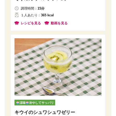
調理時間：
15分
１人
あたり
：
365 kcal
レシピを見る
動画を見る
涼味
冷やしてサッパリ
キウイのシュワシュワゼリー