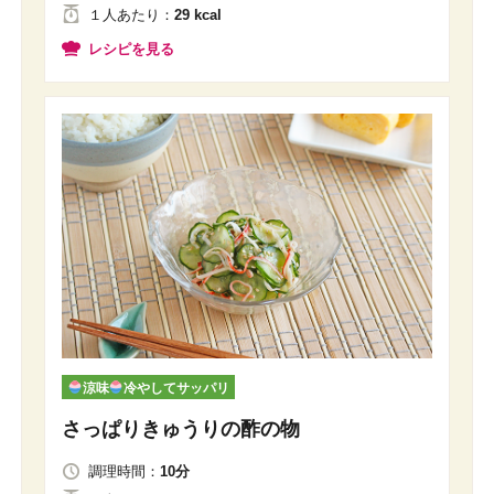
１人
あたり
：
29 kcal
レシピを見る
涼味
冷やしてサッパリ
さっぱりきゅうりの酢の物
調理時間：
10分