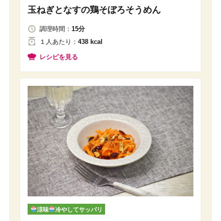
玉ねぎとなすの鶏そぼろそうめん
調理時間：
15分
１人
あたり
：
438 kcal
レシピを見る
涼味
冷やしてサッパリ