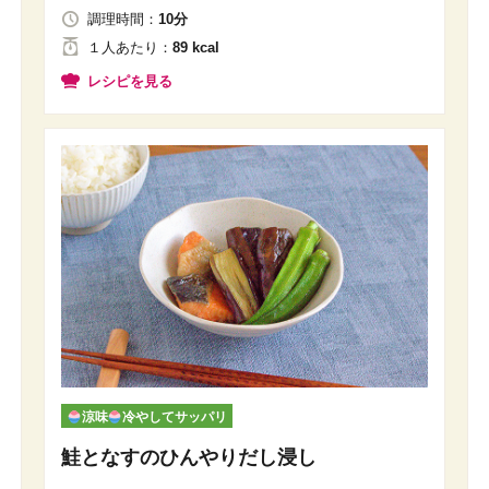
調理時間：
10分
１人
あたり
：
89 kcal
レシピを見る
涼味
冷やしてサッパリ
鮭となすのひんやりだし浸し