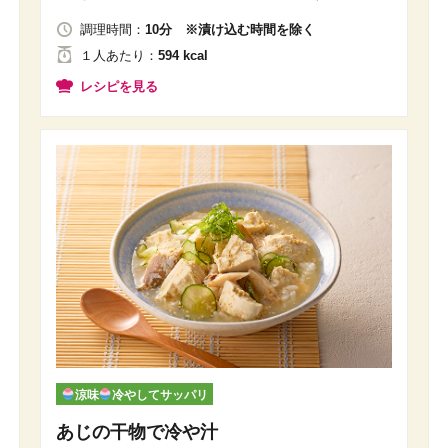
調理時間：
10分 ※漬け込む時間を除く
１人
あたり
：
594 kcal
レシピを見る
涼味
冷やしてサッパリ
あじの干物で冷や汁