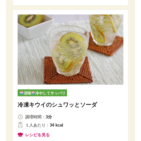
涼味
冷やしてサッパリ
冷凍キウイのシュワッとソーダ
調理時間：
3分
１人
あたり
：
34 kcal
レシピを見る