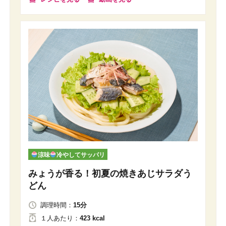
涼味
冷やしてサッパリ
みょうが香る！初夏の焼きあじサラダう
どん
調理時間：
15分
１人
あたり
：
423 kcal