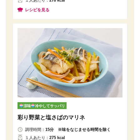
１人
あたり
：
278 kcal
レシピを見る
涼味
冷やしてサッパリ
彩り野菜と塩さばのマリネ
調理時間：
15分 ※味をなじませる時間を除く
１人
あたり
：
275 kcal