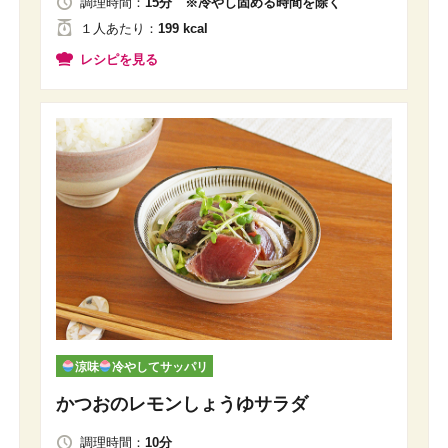
調理時間：
15分 ※冷やし固める時間を除く
１人
あたり
：
199 kcal
レシピを見る
涼味
冷やしてサッパリ
かつおのレモンしょうゆサラダ
調理時間：
10分