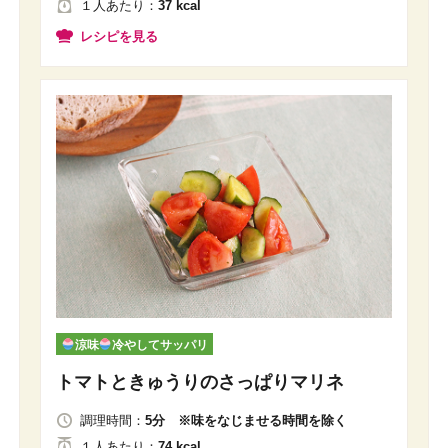
１人
あたり
：
37 kcal
レシピを見る
涼味
冷やしてサッパリ
トマトときゅうりのさっぱりマリネ
調理時間：
5分 ※味をなじませる時間を除く
１人
あたり
：
74 kcal