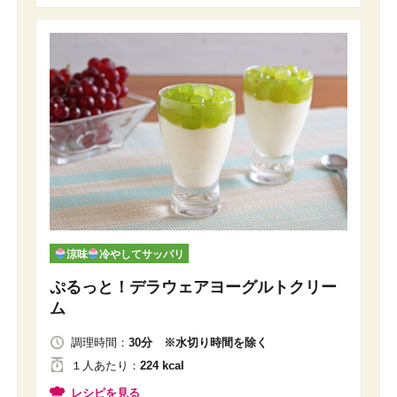
涼味
冷やしてサッパリ
ぷるっと！デラウェアヨーグルトクリー
ム
調理時間：
30分 ※水切り時間を除く
１人
あたり
：
224 kcal
レシピを見る