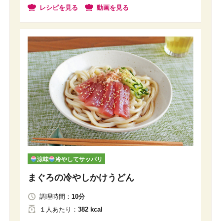
レシピを見る
動画を見る
涼味
冷やしてサッパリ
まぐろの冷やしかけうどん
調理時間：
10分
１人
あたり
：
382 kcal