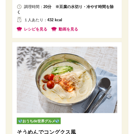
調理時間：
20分 ※豆腐の水切り・冷やす時間を除
く
１人
あたり
：
432 kcal
レシピを見る
動画を見る
おうちde世界グルメ
そうめんでコングクス風