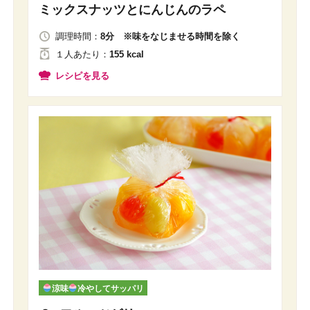
ミックスナッツとにんじんのラペ
調理時間：
8分 ※味をなじませる時間を除く
１人
あたり
：
155 kcal
レシピを見る
涼味
冷やしてサッパリ