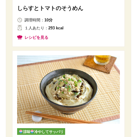
しらすとトマトのそうめん
調理時間：
10分
１人
あたり
：
293 kcal
レシピを見る
涼味
冷やしてサッパリ