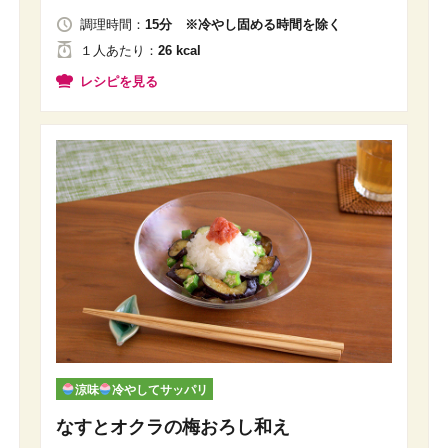
調理時間：
15分 ※冷やし固める時間を除く
１人
あたり
：
26 kcal
レシピを見る
涼味
冷やしてサッパリ
なすとオクラの梅おろし和え