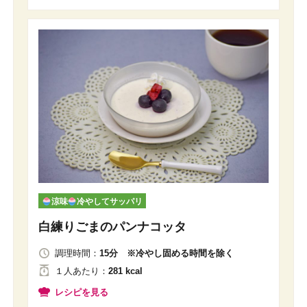
涼味
冷やしてサッパリ
白練りごまのパンナコッタ
調理時間：
15分 ※冷やし固める時間を除く
１人
あたり
：
281 kcal
レシピを見る