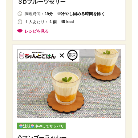
３Dフルーツゼリー
調理時間：
15分 ※冷やし固める時間を除く
１人
あたり
：
１個 46 kcal
レシピを見る
涼味
冷やしてサッパリ
♺マンゴーラッシー