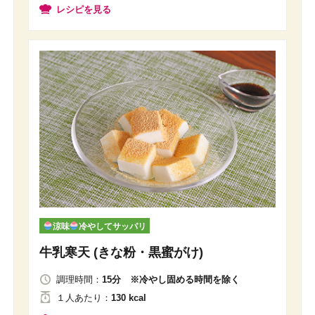
レシピを見る
涼味
冷やしてサッパリ
牛乳寒天 (きな粉・黒蜜がけ)
調理時間：
15分 ※冷やし固める時間を除く
１人
あたり
：
130 kcal