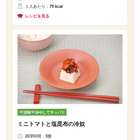
１人
あたり
：
79 kcal
レシピを見る
涼味
冷やしてサッパリ
ミニトマトと塩昆布の冷奴
調理時間：
3分