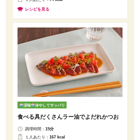
レシピを見る
涼味
冷やしてサッパリ
食べる具だくさんラー油でよだれかつお
調理時間：
15分
１人
あたり
：
167 kcal