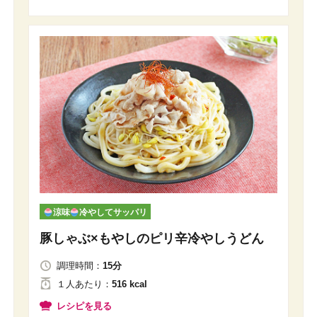
涼味
冷やしてサッパリ
豚しゃぶ×もやしのピリ辛冷やしうどん
調理時間：
15分
１人
あたり
：
516 kcal
レシピを見る