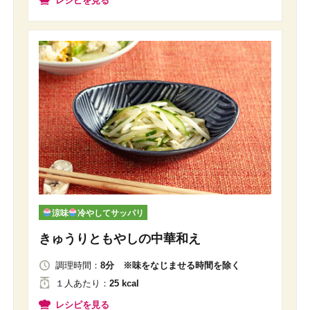
レシピを見る
涼味
冷やしてサッパリ
きゅうりともやしの中華和え
調理時間：
8分 ※味をなじませる時間を除く
１人
あたり
：
25 kcal
レシピを見る