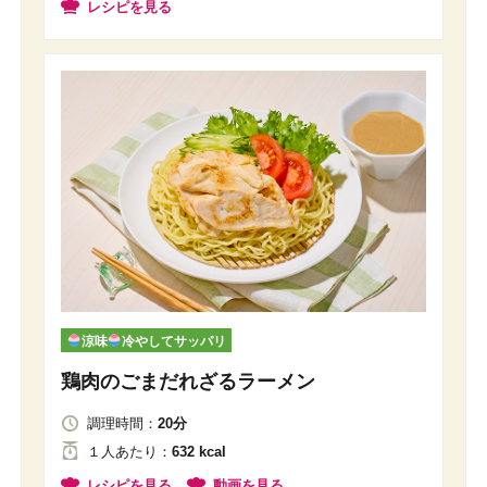
レシピを見る
涼味
冷やしてサッパリ
鶏肉のごまだれざるラーメン
調理時間：
20分
１人
あたり
：
632 kcal
レシピを見る
動画を見る