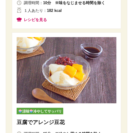
調理時間：
10分 ※味をなじませる時間を除く
１人
あたり
：
182 kcal
レシピを見る
涼味
冷やしてサッパリ
豆腐でアレンジ豆花