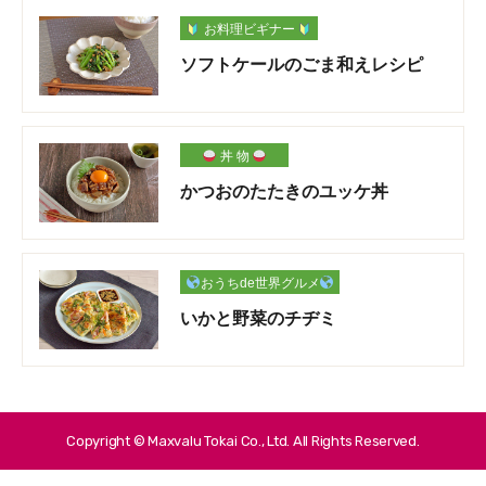
お料理ビギナー
ソフトケールのごま和えレシピ
丼 物
かつおのたたきのユッケ丼
おうちde世界グルメ
いかと野菜のチヂミ
Copyright © Maxvalu Tokai Co., Ltd. All Rights Reserved.