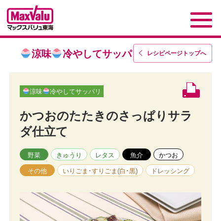
涼味
冷やしてサッパリ
レシピページトップ
へ
涼味
冷やしてサッパリ
かつおのたたきのさっぱりサラ
ダ仕立て
野菜
きゅうり
レタス
魚介
かつお
その他
いりごま･すりごま(白･黒)
ドレッシング