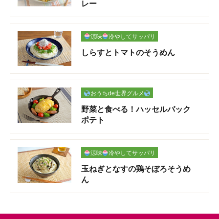
レー
涼味
冷やしてサッパリ
しらすとトマトのそうめん
おうちde世界グルメ
野菜と食べる！ハッセルバック
ポテト
涼味
冷やしてサッパリ
玉ねぎとなすの鶏そぼろそうめ
ん