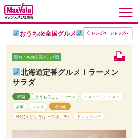
おうちde全国グルメ
レシピページトップ
へ
おうちde全国グルメ
北海道定番グルメ！ラーメン
サラダ
野菜
とうもろこし・コーン
トマト・ミニトマト
水菜
レタス
その他
麺類(うどん-そば-パスタ、等)
ドレッシング