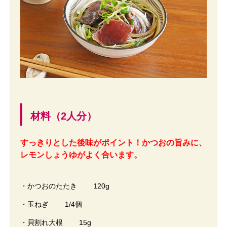
材料（2人分）
すっきりとした後味がポイント！かつおの旨みに、
レモンしょうゆがよく合います。
・かつおのたたき 120g
・玉ねぎ 1/4個
・貝割れ大根 15g