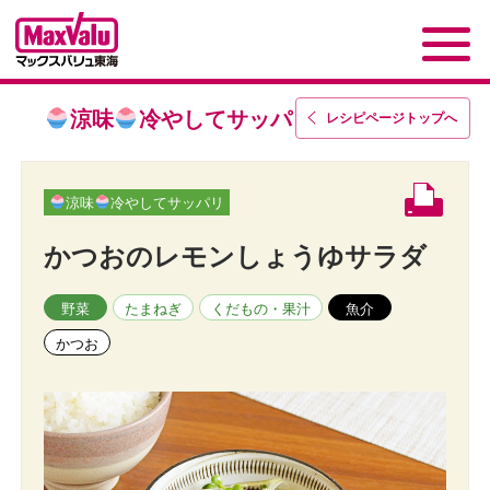
涼味
冷やしてサッパリ
レシピページトップ
へ
涼味
冷やしてサッパリ
かつおのレモンしょうゆサラダ
野菜
たまねぎ
くだもの・果汁
魚介
かつお