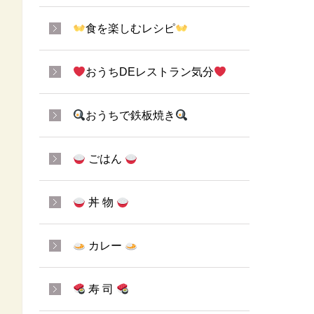
食を楽しむレシピ
おうちDEレストラン気分
おうちで鉄板焼き
ごはん
丼 物
カレー
寿 司