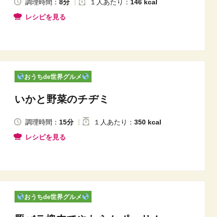
調理時間：
8分
１人
あたり
：
146 kcal
レシピを見る
おうちde世界グルメ
いかと野菜のチヂミ
調理時間：
15分
１人
あたり
：
350 kcal
レシピを見る
おうちde世界グルメ