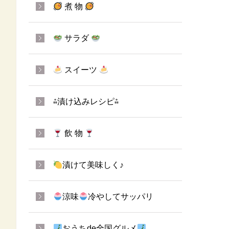
煮 物
サラダ
スイーツ
⁂漬け込みレシピ⁂
飲 物
漬けて美味しく♪
涼味
冷やしてサッパリ
おうちde全国グルメ