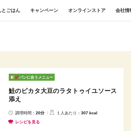
んとごはん
キャンペーン
オンラインストア
会社情
パンに合うメニュー
鮭のピカタ大豆のラタトゥイユソース
添え
調理時間：
20分
１人
あたり
：
307 kcal
レシピを見る