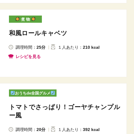
煮 物
和風ロールキャベツ
調理時間：
25分
１人
あたり
：
210 kcal
レシピを見る
おうちde全国グルメ
トマトでさっぱり！ゴーヤチャンプル
ー風
調理時間：
20分
１人
あたり
：
392 kcal