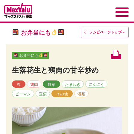
お弁当にも
レシピページトップ
へ
お弁当にも
生落花生と鶏肉の甘辛炒め
肉
鶏肉
野菜
たまねぎ
にんにく
ピーマン
豆類
その他
酒類