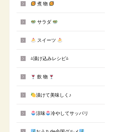
煮 物
サラダ
スイーツ
⁂漬け込みレシピ⁂
飲 物
漬けて美味しく♪
涼味
冷やしてサッパリ
おうちde全国グルメ