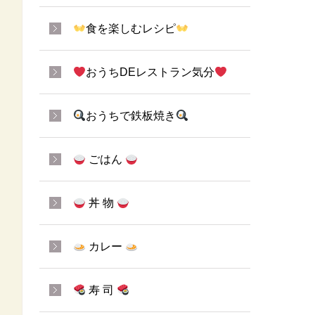
食を楽しむレシピ
おうちDEレストラン気分
おうちで鉄板焼き
ごはん
丼 物
カレー
寿 司