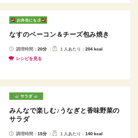
お弁当にも
なすのベーコン＆チーズ包み焼き
調理時間：
20分
１人
あたり
：
204 kcal
レシピを見る
サラダ
みんなで楽しむ♪うなぎと香味野菜の
サラダ
調理時間：
15分
１人
あたり
：
140 kcal