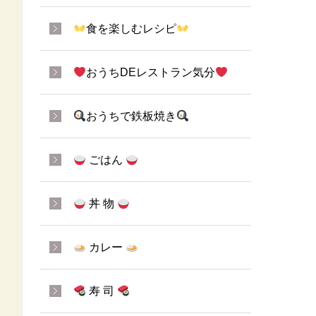
食を楽しむレシピ
おうちDEレストラン気分
おうちで鉄板焼き
ごはん
丼 物
カレー
寿 司