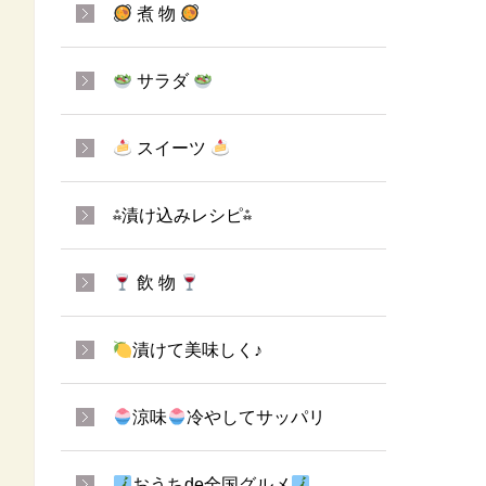
煮 物
サラダ
スイーツ
⁂漬け込みレシピ⁂
飲 物
漬けて美味しく♪
涼味
冷やしてサッパリ
おうちde全国グルメ