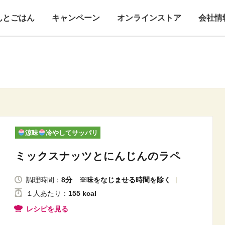
んとごはん
キャンペーン
オンラインストア
会社情
涼味
冷やしてサッパリ
ミックスナッツとにんじんのラペ
調理時間：
8分 ※味をなじませる時間を除く
１人
あたり
：
155 kcal
レシピを見る