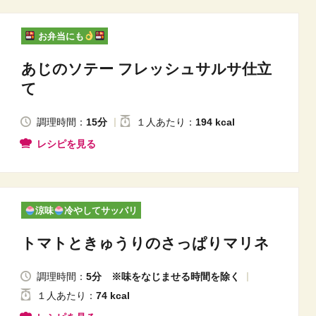
お弁当にも
あじのソテー フレッシュサルサ仕立
て
調理時間：
15分
１人
あたり
：
194 kcal
レシピを見る
涼味
冷やしてサッパリ
トマトときゅうりのさっぱりマリネ
調理時間：
5分 ※味をなじませる時間を除く
１人
あたり
：
74 kcal