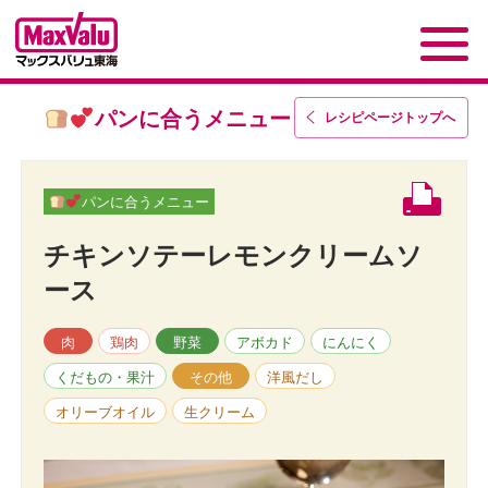
パンに合うメニュー
レシピページトップ
へ
パンに合うメニュー
チキンソテーレモンクリームソ
ース
肉
鶏肉
野菜
アボカド
にんにく
くだもの・果汁
その他
洋風だし
オリーブオイル
生クリーム