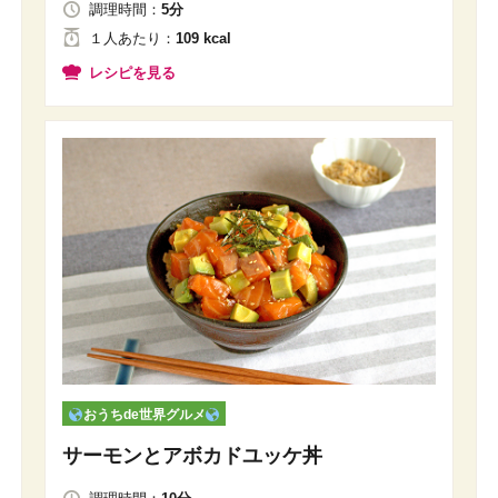
調理時間：
5分
１人
あたり
：
109 kcal
レシピを見る
おうちde世界グルメ
サーモンとアボカドユッケ丼