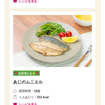
レシピを見る
お弁当にも
あじのムニエル
調理時間：
15分
１人
あたり
：
212 kcal
レシピを見る