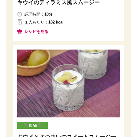
キウイのティラミス風スムージー
調理時間：
10分
１人
あたり
：
182 kcal
レシピを見る
飲 物