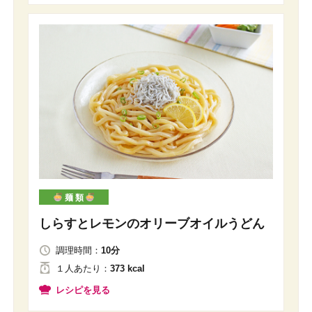
麺 類
しらすとレモンのオリーブオイルうどん
調理時間：
10分
１人
あたり
：
373 kcal
レシピを見る