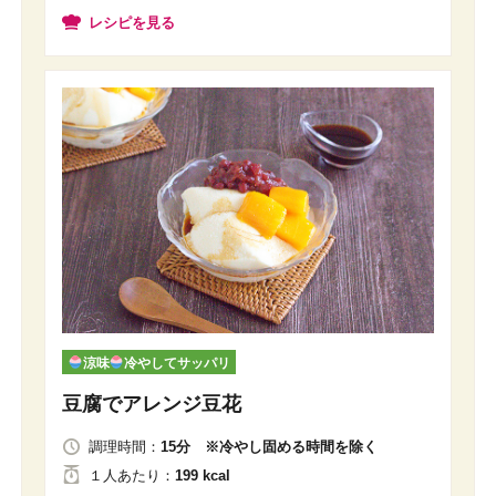
レシピを見る
涼味
冷やしてサッパリ
豆腐でアレンジ豆花
調理時間：
15分 ※冷やし固める時間を除く
１人
あたり
：
199 kcal