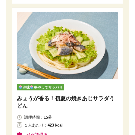
涼味
冷やしてサッパリ
みょうが香る！初夏の焼きあじサラダう
どん
調理時間：
15分
１人
あたり
：
423 kcal
レシピを見る