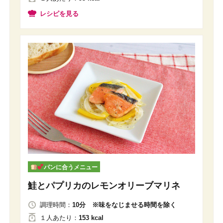
レシピを見る
パンに合うメニュー
鮭とパプリカのレモンオリーブマリネ
調理時間：
10分 ※味をなじませる時間を除く
１人
あたり
：
153 kcal