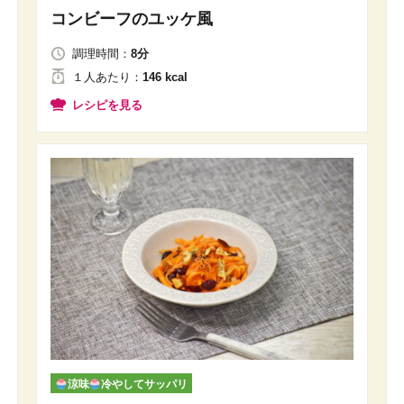
コンビーフのユッケ風
調理時間：
8分
１人
あたり
：
146 kcal
レシピを見る
涼味
冷やしてサッパリ