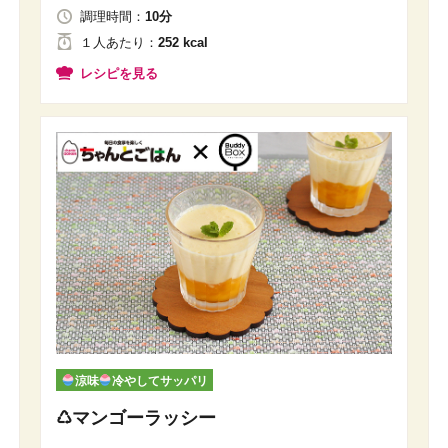
調理時間：
10分
１人
あたり
：
252 kcal
レシピを見る
涼味
冷やしてサッパリ
♺マンゴーラッシー