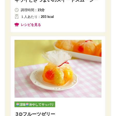
キウイとさつまいのスイートスムージー
調理時間：
15分
１人
あたり
：
203 kcal
レシピを見る
涼味
冷やしてサッパリ
３Dフルーツゼリー