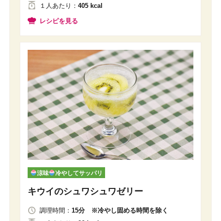
１人
あたり
：
405 kcal
レシピを見る
涼味
冷やしてサッパリ
キウイのシュワシュワゼリー
調理時間：
15分 ※冷やし固める時間を除く