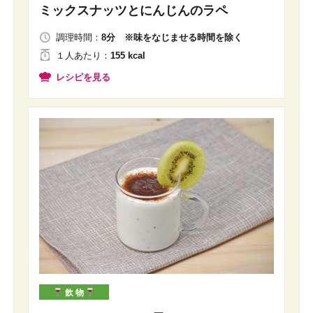
ミックスナッツとにんじんのラペ
調理時間：
8分 ※味をなじませる時間を除く
１人
あたり
：
155 kcal
レシピを見る
飲 物