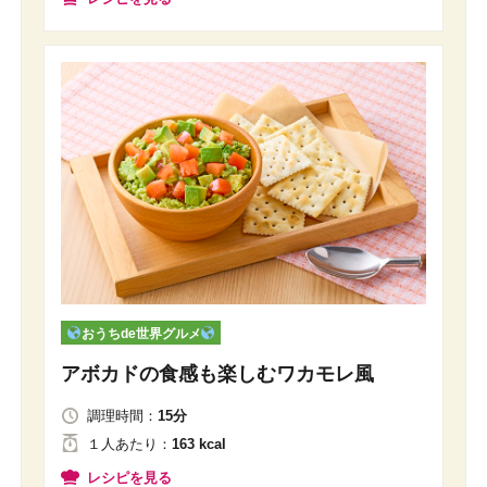
おうちde世界グルメ
アボカドの食感も楽しむワカモレ風
調理時間：
15分
１人
あたり
：
163 kcal
レシピを見る