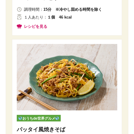
調理時間：
15分 ※冷やし固める時間を除く
１人
あたり
：
１個 46 kcal
レシピを見る
おうちde世界グルメ
パッタイ風焼きそば