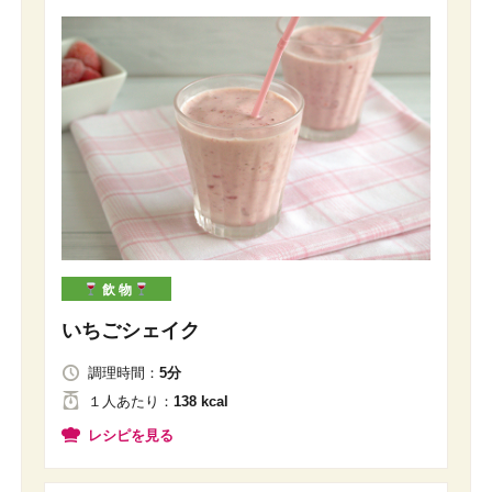
飲 物
いちごシェイク
調理時間：
5分
１人
あたり
：
138 kcal
レシピを見る