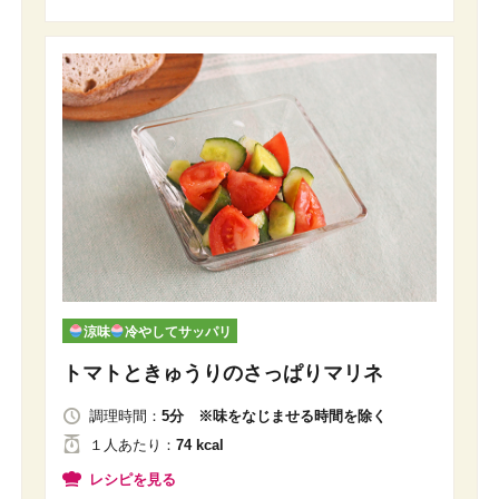
涼味
冷やしてサッパリ
トマトときゅうりのさっぱりマリネ
調理時間：
5分 ※味をなじませる時間を除く
１人
あたり
：
74 kcal
レシピを見る