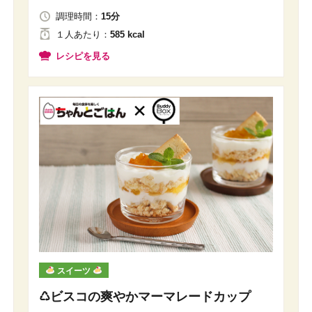
調理時間：
15分
１人
あたり
：
585 kcal
レシピを見る
スイーツ
♺ビスコの爽やかマーマレードカップ