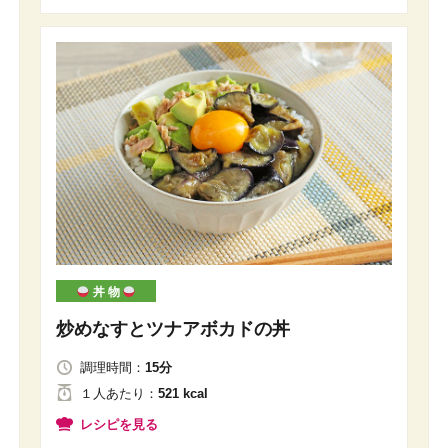
丼 物
炒めなすとツナアボカドの丼
調理時間：
15分
１人
あたり
：
521 kcal
レシピを見る