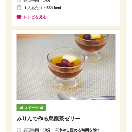
調理時間：
10分
１人
あたり
：
634 kcal
レシピを見る
スイーツ
みりんで作る烏龍茶ゼリー
調理時間：
10分 ※冷やし固める時間を除く