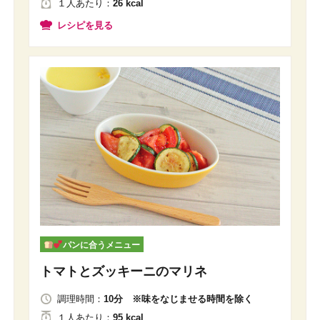
１人
あたり
：
26 kcal
レシピを見る
パンに合うメニュー
トマトとズッキーニのマリネ
調理時間：
10分 ※味をなじませる時間を除く
１人
あたり
：
95 kcal