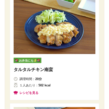
お弁当にも
タルタルチキン南蛮
調理時間：
20分
１人
あたり
：
502 kcal
レシピを見る