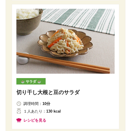
サラダ
切り干し大根と豆のサラダ
調理時間：
10分
１人
あたり
：
130 kcal
レシピを見る