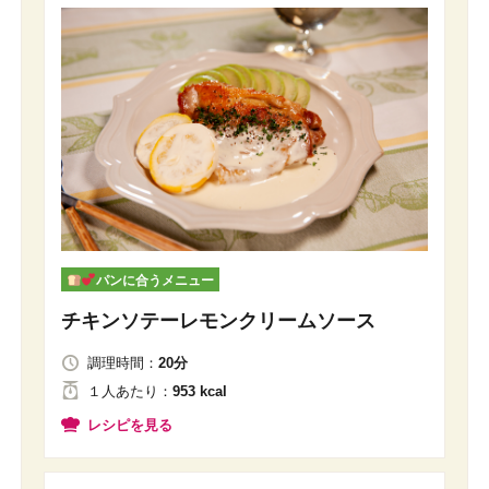
パンに合うメニュー
チキンソテーレモンクリームソース
調理時間：
20分
１人
あたり
：
953 kcal
レシピを見る