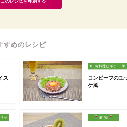
このレシピを印刷する
すすめのレシピ
お料理ビギナー
イス
コンビーフのユ
ケ風
サッ
飲 物