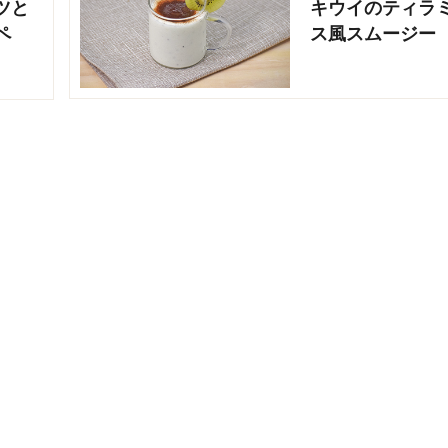
ツと
キウイのティラ
ペ
ス風スムージー