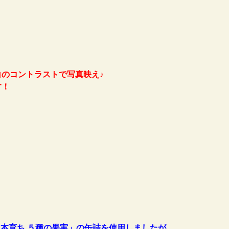
のコントラストで写真映え♪
す！
日本育ち ５種の果実」の缶詰を使用しましたが、