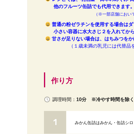
他のフルーツ缶詰
でも代用できます
（※一部店舗におい
普通の粉ゼラチンを使用する場合はダ
小さい容器に水大さじ２を入れてか
甘さが足りない場合は、はちみつをか
（１歳未満の乳児には代替品
作り方
調理時間：
10分 ※冷やす時間を除
みかん缶詰はみかん・缶詰シロ