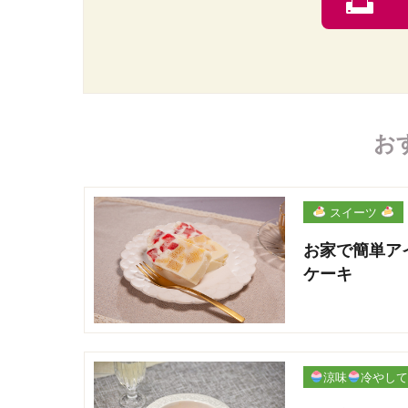
お
スイーツ
お家で簡単ア
ケーキ
涼味
冷やして
パリ