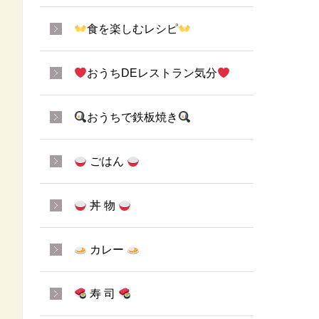
食を楽しむレシピ
おうちDEレストラン気分
おうちで鉄板焼き
ごはん
丼 物
カレー
寿 司