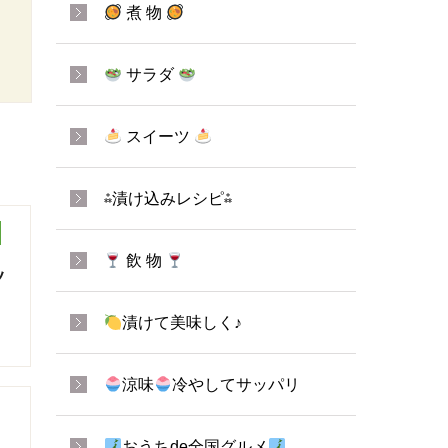
煮 物
サラダ
スイーツ
⁂漬け込みレシピ⁂
飲 物
ッ
漬けて美味しく♪
涼味
冷やしてサッパリ
おうちde全国グルメ