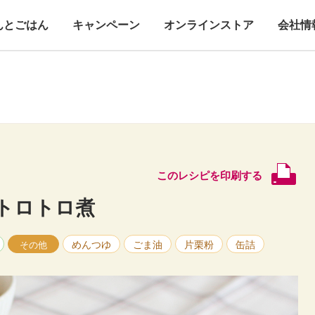
んとごはん
キャンペーン
オンラインストア
会社情
このレシピを印刷する
トロトロ煮
めんつゆ
ごま油
片栗粉
缶詰
その他