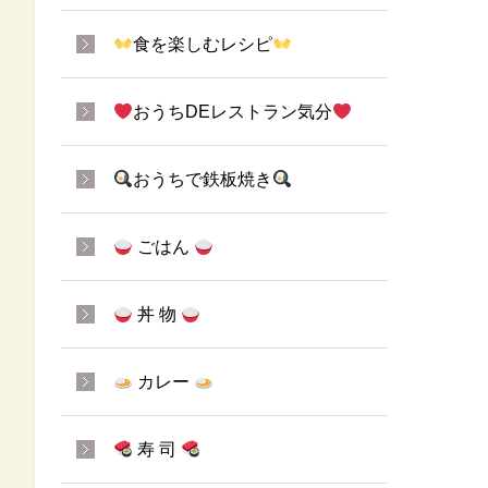
食を楽しむレシピ
おうちDEレストラン気分
おうちで鉄板焼き
ごはん
丼 物
カレー
寿 司