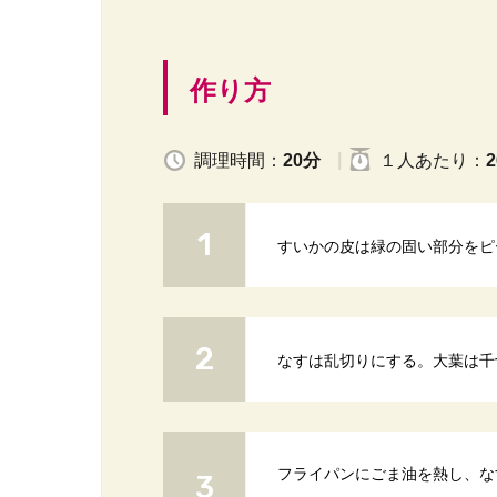
作り方
調理時間：
20分
１人
あたり
：
2
すいかの皮は緑の固い部分をピ
なすは乱切りにする。大葉は千
フライパンにごま油を熱し、な