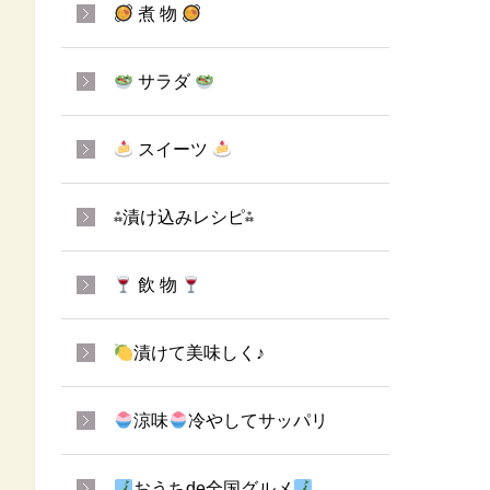
煮 物
サラダ
スイーツ
⁂漬け込みレシピ⁂
飲 物
漬けて美味しく♪
涼味
冷やしてサッパリ
おうちde全国グルメ