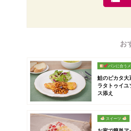
お
パンに合うメ
ー
鮭のピカタ大
ラタトゥイユ
ス添え
スイーツ
お家で簡単ア