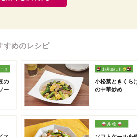
すすめのレシピ
ニュ
お弁当にも
豆の
小松菜ときくら
ソー
の中華炒め
丼 物
イス
ソフトケールを