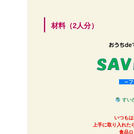
材料（2人分）
～フ
すい
いつもは
上手に取り入れた
食品ロ