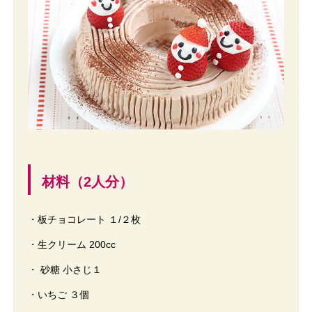
材料（2人分）
・板チョコレート １/２枚
・生クリーム 200cc
・ 砂糖 小さじ１
・いちご ３個