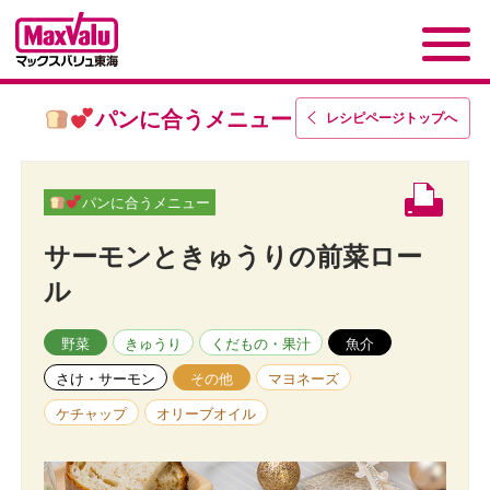
パンに合うメニュー
レシピページトップ
へ
パンに合うメニュー
サーモンときゅうりの前菜ロー
ル
野菜
きゅうり
くだもの・果汁
魚介
さけ・サーモン
その他
マヨネーズ
ケチャップ
オリーブオイル