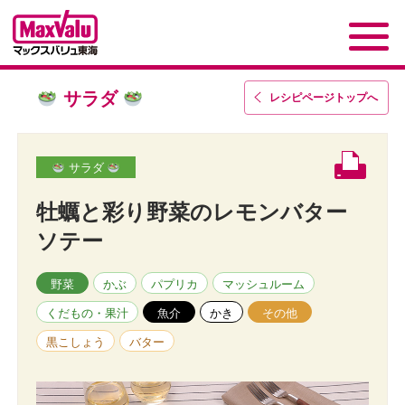
サラダ
レシピページトップ
へ
サラダ
牡蠣と彩り野菜のレモンバター
ソテー
野菜
かぶ
パプリカ
マッシュルーム
くだもの・果汁
魚介
かき
その他
黒こしょう
バター