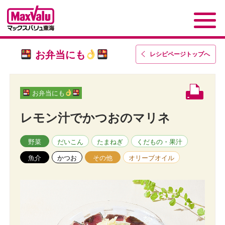
お弁当にも
レシピページトップ
へ
お弁当にも
レモン汁でかつおのマリネ
野菜
だいこん
たまねぎ
くだもの・果汁
魚介
かつお
その他
オリーブオイル