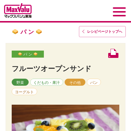
パ ン
レシピページトップ
へ
パ ン
フルーツオープンサンド
野菜
くだもの・果汁
その他
パン
ヨーグルト