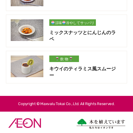
涼味
冷やしてサッパリ
ミックスナッツとにんじんのラ
ペ
飲 物
キウイのティラミス風スムージ
ー
Copyright © Maxvalu Tokai Co., Ltd. All Rights Reserved.