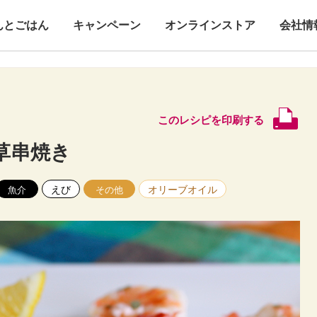
んとごはん
キャンペーン
オンラインストア
会社情
このレシピを印刷する
草串焼き
えび
オリーブオイル
魚介
その他