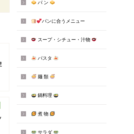
パ ン
パンに合うメニュー
スープ・シチュー・汁物
パスタ
使
麺 類
鍋料理
煮 物
ッ
サラダ