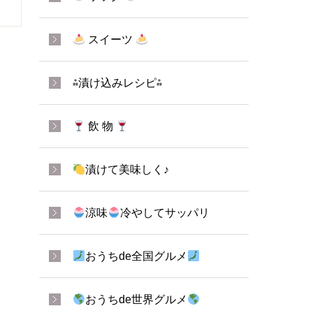
スイーツ
⁂漬け込みレシピ⁂
飲 物
漬けて美味しく♪
涼味
冷やしてサッパリ
おうちde全国グルメ
おうちde世界グルメ