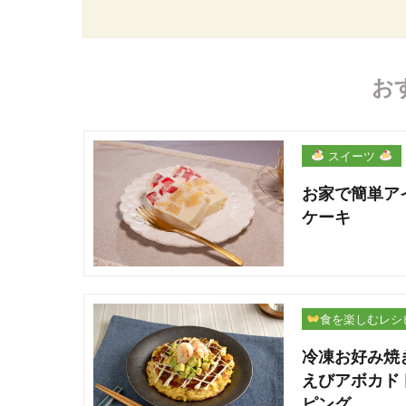
お
スイーツ
お家で簡単ア
ケーキ
食を楽しむレシ
冷凍お好み焼
えびアボカド
ピング