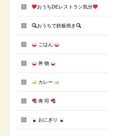
おうちDEレストラン気分
おうちで鉄板焼き
ごはん
丼 物
カレー
寿 司
おにぎり