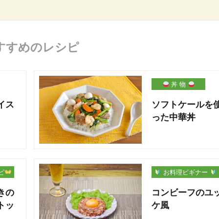
すすめのレシピ
丼 物
イス
ソフトケールを
った中華丼
ピ
お料理ビギナー
きの
コンビーフのユ
トッ
ケ風