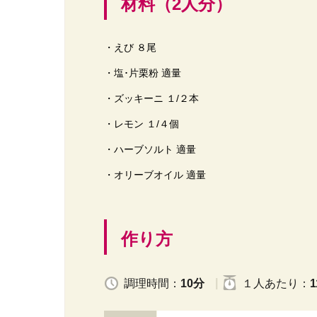
材料（2人分）
・えび ８尾
・塩･片栗粉 適量
・ズッキーニ １/２本
・レモン １/４個
・ハーブソルト 適量
・オリーブオイル 適量
作り方
調理時間：
10分
１人
あたり
：
1