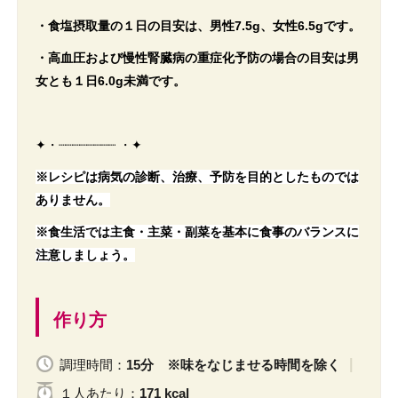
・食塩摂取量の１日の目安は、男性7.5g、女性6.5gです。
・高血圧および慢性腎臓病の重症化予防の場合の目安は男
女とも１日6.0g未満です。
✦・┈┈┈┈┈┈┈┈ ・✦
※レシピは病気の診断、治療、予防を目的としたものでは
ありません。
※食生活では主食・主菜・副菜を基本に食事のバランスに
注意しましょう。
作り方
調理時間：
15分 ※味をなじませる時間を除く
１人
あたり
：
171 kcal