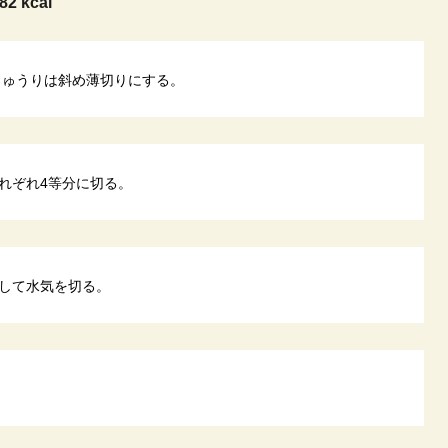
82 kcal
きゅうりは斜め薄切りにする。
れぞれ4等分に切る。
して水気を切る。