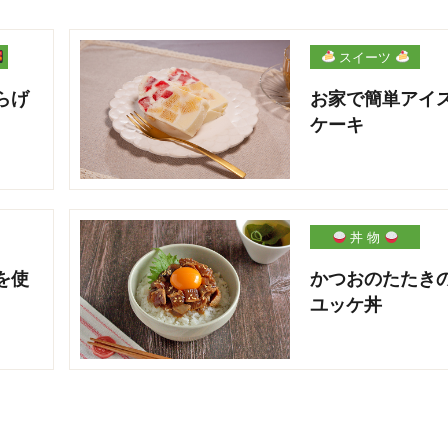
スイーツ
らげ
お家で簡単アイ
ケーキ
丼 物
を使
かつおのたたき
ユッケ丼