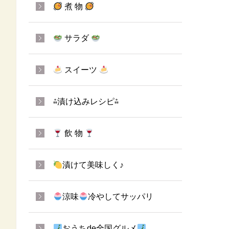
煮 物
サラダ
スイーツ
⁂漬け込みレシピ⁂
飲 物
漬けて美味しく♪
涼味
冷やしてサッパリ
おうちde全国グルメ