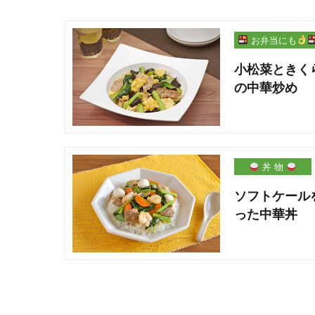
お弁当にも
小松菜ときく
の中華炒め
丼 物
ソフトケール
った中華丼