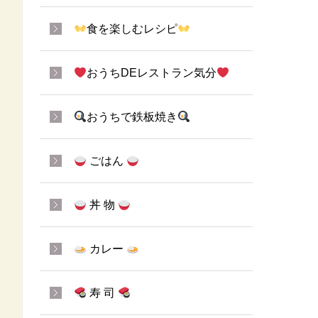
食を楽しむレシピ
おうちDEレストラン気分
おうちで鉄板焼き
ごはん
丼 物
カレー
寿 司