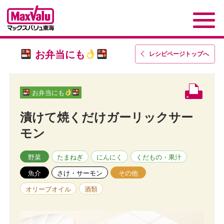
お弁当にも
レシピページトップ
へ
お弁当にも
漬けて焼くだけガーリックサー
モン
野菜
たまねぎ
にんにく
くだもの・果汁
魚介
さけ・サーモン
その他
オリーブオイル
酒類