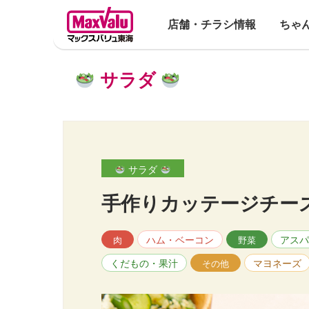
店舗・チラシ情報
ちゃ
サラダ
サラダ
手作りカッテージチー
ハム・ベーコン
アスパ
肉
野菜
くだもの・果汁
マヨネーズ
その他