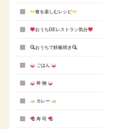
食を楽しむレシピ
おうちDEレストラン気分
おうちで鉄板焼き
ごはん
丼 物
カレー
寿 司