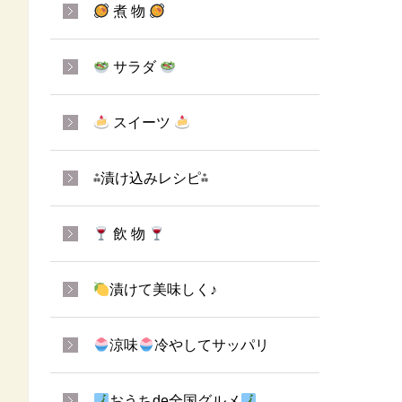
煮 物
サラダ
スイーツ
⁂漬け込みレシピ⁂
飲 物
漬けて美味しく♪
涼味
冷やしてサッパリ
おうちde全国グルメ