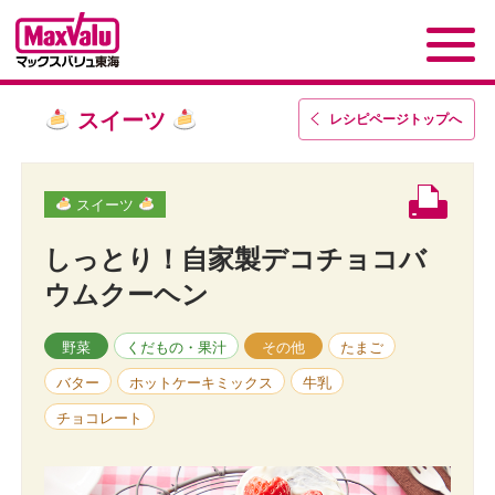
スイーツ
レシピページトップ
へ
スイーツ
しっとり！自家製デコチョコバ
ウムクーヘン
野菜
くだもの・果汁
その他
たまご
バター
ホットケーキミックス
牛乳
チョコレート