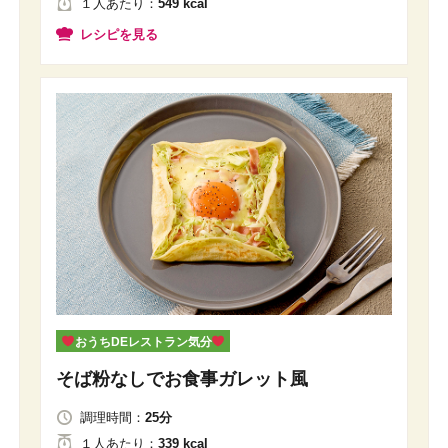
１人
あたり
：
549 kcal
レシピを見る
おうちDEレストラン気分
そば粉なしでお食事ガレット風
調理時間：
25分
１人
あたり
：
339 kcal