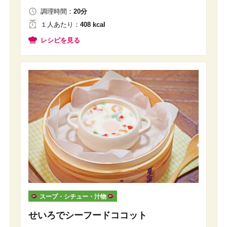
調理時間：
20分
１人
あたり
：
408 kcal
レシピを見る
スープ・シチュー・汁物
せいろでシーフードココット