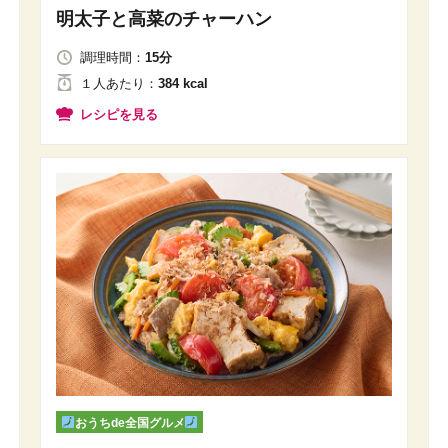
明太子と高菜のチャーハン
調理時間：
15分
１人
あたり
：
384 kcal
レシピを見る
おうちde全国グルメ