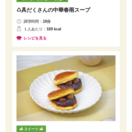
♺具だくさんの中華春雨スープ
調理時間：
10分
１人
あたり
：
169 kcal
レシピを見る
スイーツ