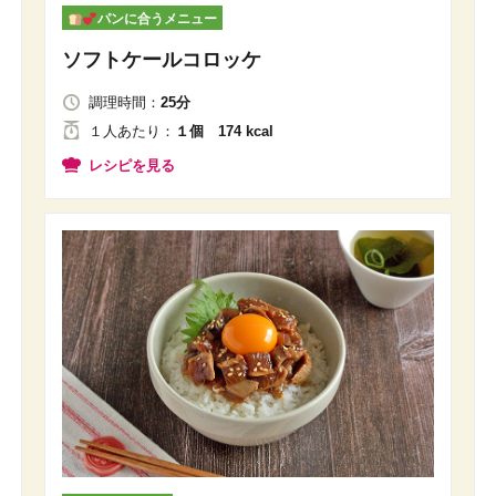
パンに合うメニュー
ソフトケールコロッケ
調理時間：
25分
１人
あたり
：
１個 174 kcal
レシピを見る