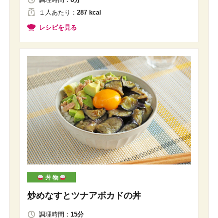
１人
あたり
：
287 kcal
レシピを見る
丼 物
炒めなすとツナアボカドの丼
調理時間：
15分