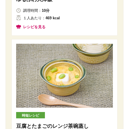
調理時間：
10分
１人
あたり
：
469 kcal
レシピを見る
時短レシピ
豆腐とたまごのレンジ茶碗蒸し