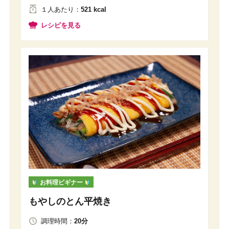
１人
あたり
：
521 kcal
レシピを見る
お料理ビギナー
もやしのとん平焼き
調理時間：
20分