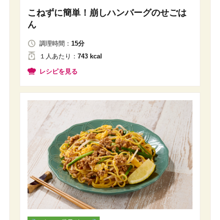
こねずに簡単！崩しハンバーグのせごは
ん
調理時間：
15分
１人
あたり
：
743 kcal
レシピを見る