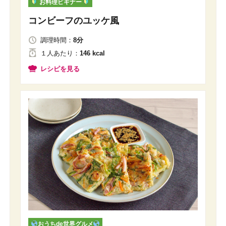
お料理ビギナー
コンビーフのユッケ風
調理時間：
8分
１人
あたり
：
146 kcal
レシピを見る
おうちde世界グルメ