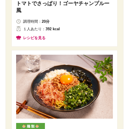
トマトでさっぱり！ゴーヤチャンプルー
風
調理時間：
20分
１人
あたり
：
392 kcal
レシピを見る
麺 類