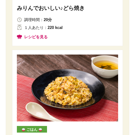
みりんでおいしい♪どら焼き
調理時間：
20分
１人
あたり
：
220 kcal
レシピを見る
ごはん