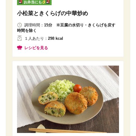
お弁当にも
小松菜ときくらげの中華炒め
調理時間：
15分 ※豆腐の水切り・きくらげを戻す
時間を除く
１人
あたり
：
298 kcal
レシピを見る