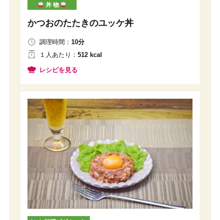
丼 物
かつおのたたきのユッケ丼
調理時間：
10分
１人
あたり
：
512 kcal
レシピを見る