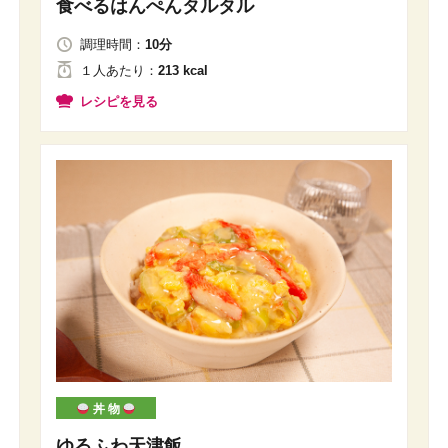
食べるはんぺんタルタル
調理時間：
10分
１人
あたり
：
213 kcal
レシピを見る
丼 物
ゆるふわ天津飯