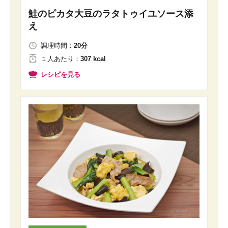
鮭のピカタ大豆のラタトゥイユソース添
え
調理時間：
20分
１人
あたり
：
307 kcal
レシピを見る