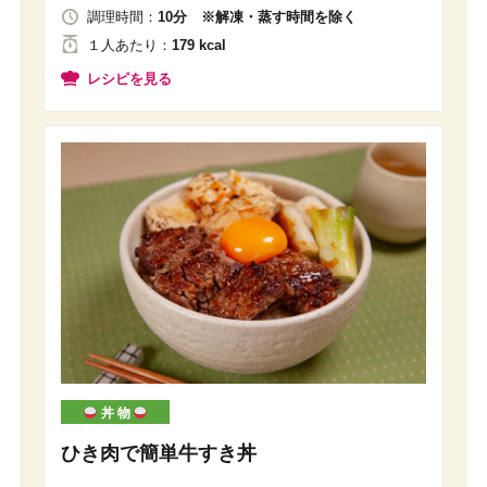
調理時間：
10分 ※解凍・蒸す時間を除く
１人
あたり
：
179 kcal
レシピを見る
丼 物
ひき肉で簡単牛すき丼