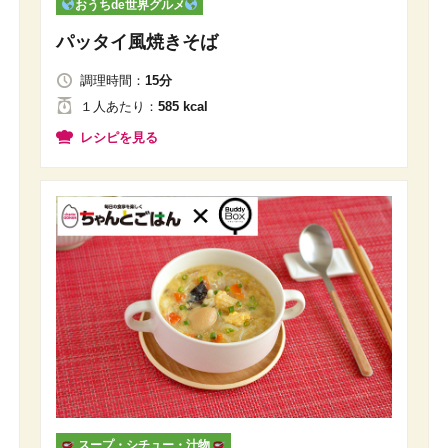
おうちde世界グルメ
パッタイ風焼きそば
調理時間：
15分
１人
あたり
：
585 kcal
レシピを見る
スープ・シチュー・汁物