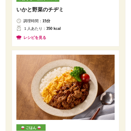
いかと野菜のチヂミ
調理時間：
15分
１人
あたり
：
350 kcal
レシピを見る
ごはん