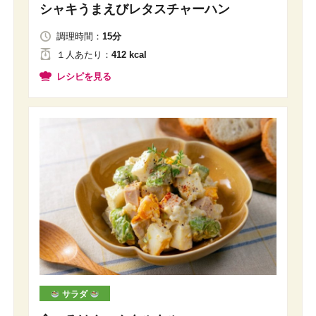
シャキうまえびレタスチャーハン
調理時間：
15分
１人
あたり
：
412 kcal
レシピを見る
サラダ