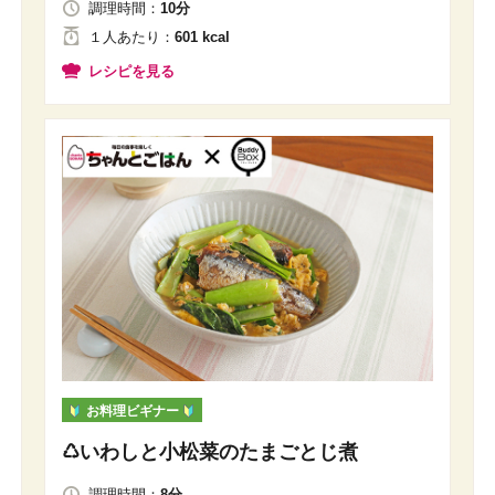
調理時間：
10分
１人
あたり
：
601 kcal
レシピを見る
お料理ビギナー
♺いわしと小松菜のたまごとじ煮
調理時間：
8分