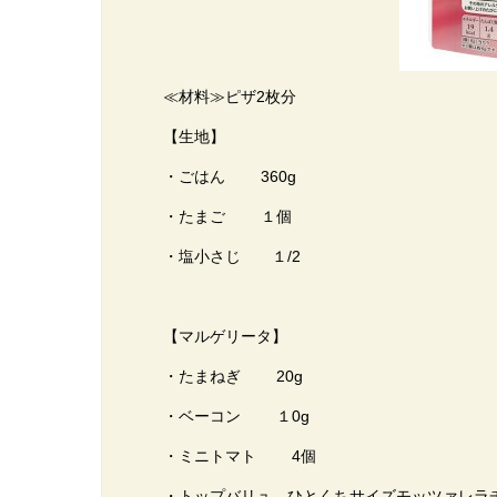
≪材料≫ピザ2枚分
【生地】
・ごはん 360g
・たまご １個
・塩小さじ １/2
【マルゲリータ】
・たまねぎ 20g
・ベーコン １0g
・ミニトマト 4個
・トップバリュ ひとくちサイズモッツァレ