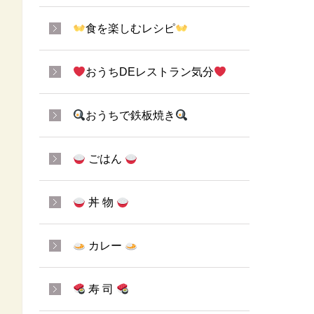
食を楽しむレシピ
おうちDEレストラン気分
おうちで鉄板焼き
ごはん
丼 物
カレー
寿 司