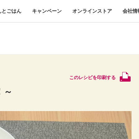
んとごはん
キャンペーン
オンラインストア
会社情
このレシピを印刷する
！～