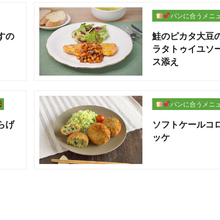
パンに合うメニ
ー
すの
鮭のピカタ大豆
ラタトゥイユソ
ス添え
パンに合うメニ
ー
らげ
ソフトケールコ
ッケ