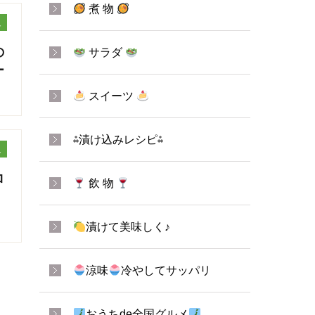
煮 物
ュ
の
サラダ
ー
スイーツ
⁂漬け込みレシピ⁂
ュ
ロ
飲 物
漬けて美味しく♪
涼味
冷やしてサッパリ
おうちde全国グルメ