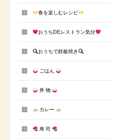
食を楽しむレシピ
おうちDEレストラン気分
おうちで鉄板焼き
ごはん
丼 物
カレー
寿 司