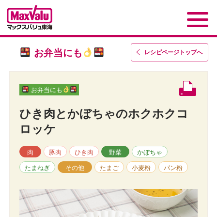
お弁当にも
レシピページトップ
へ
お弁当にも
ひき肉とかぼちゃのホクホクコ
ロッケ
肉
豚肉
ひき肉
野菜
かぼちゃ
たまねぎ
その他
たまご
小麦粉
パン粉