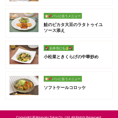
パンに合うメニュー
鮭のピカタ大豆のラタトゥイユ
ソース添え
お弁当にも
小松菜ときくらげの中華炒め
パンに合うメニュー
ソフトケールコロッケ
Copyright © Maxvalu Tokai Co., Ltd. All Rights Reserved.