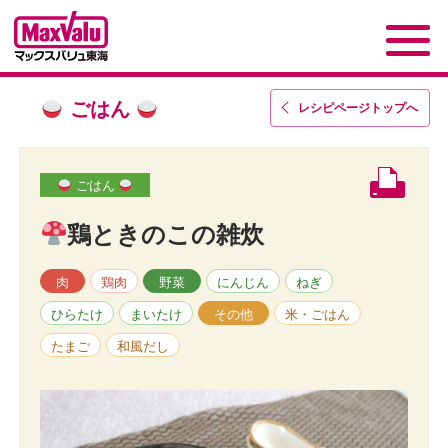
ごはん
レシピページトップ
へ
ごはん
鶏ときのこの雑炊
肉
鶏肉
野菜
にんじん
ねぎ
ひらたけ
まいたけ
その他
米・ごはん
たまご
和風だし