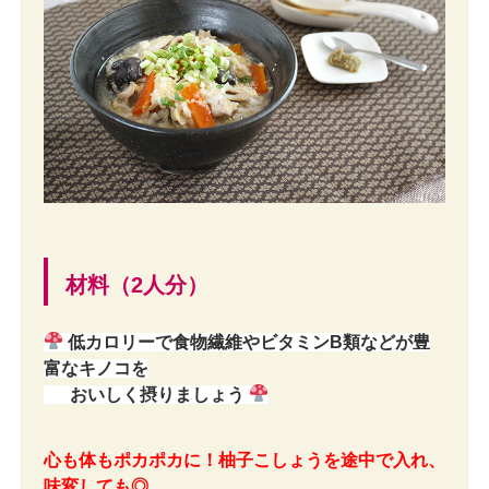
材料（2人分）
低カロリーで食物繊維やビタミンB類などが豊
富なキノコを
おいしく摂りましょう
心も体もポカポカに！柚子こしょうを途中で入れ、
味変しても◎