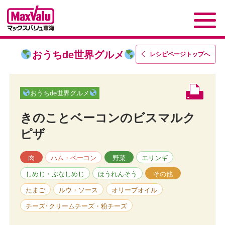
おうちde世界グルメ
レシピページトップ
へ
おうちde世界グルメ
きのことベーコンのビスマルク
ピザ
肉
ハム・ベーコン
野菜
エリンギ
しめじ・ぶなしめじ
ほうれんそう
その他
たまご
ルウ・ソース
オリーブオイル
チーズ･クリームチーズ・粉チーズ