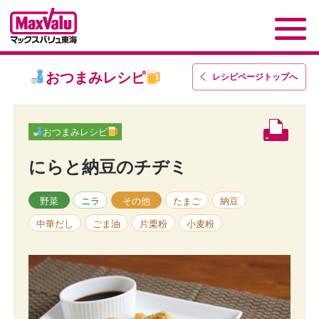
おつまみレシピ
レシピページトップ
へ
おつまみレシピ
にらと納豆のチヂミ
野菜
ニラ
その他
たまご
納豆
中華だし
ごま油
片栗粉
小麦粉