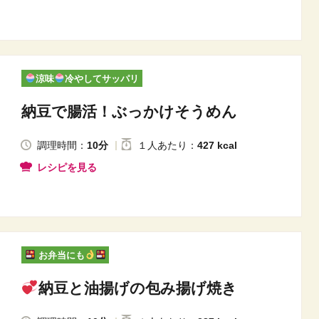
涼味
冷やしてサッパリ
納豆で腸活！ぶっかけそうめん
調理時間：
10分
１人
あたり
：
427 kcal
レシピを見る
お弁当にも
納豆と油揚げの包み揚げ焼き