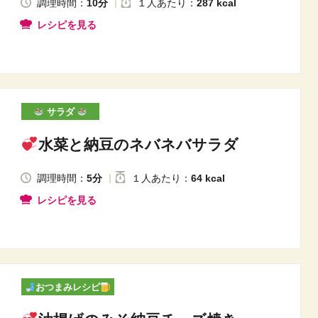
調理時間：
10分
１人
あたり
：
287 kcal
レシピを見る
サラダ
水菜と納豆のネバネバサラダ
調理時間：
5分
１人
あたり
：
64 kcal
レシピを見る
おつまみレシピ