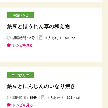
時短レシピ
納豆とほうれん草の和え物
調理時間：
5分
１人
あたり
：
59 kcal
レシピを見る
ごはん
納豆とにんじんのいなり焼き
調理時間：
15分
１人
あたり
：
321 kcal
レシピを見る