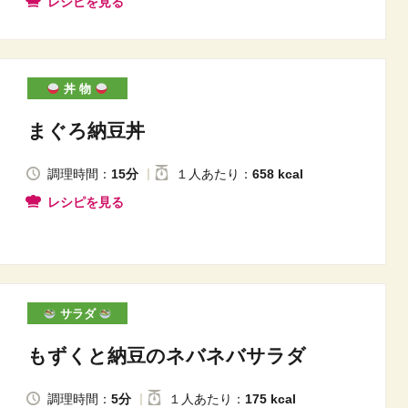
レシピを見る
丼 物
まぐろ納豆丼
調理時間：
15分
１人
あたり
：
658 kcal
レシピを見る
サラダ
もずくと納豆のネバネバサラダ
調理時間：
5分
１人
あたり
：
175 kcal