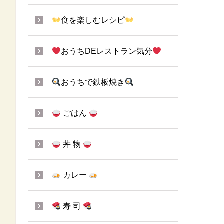
食を楽しむレシピ
おうちDEレストラン気分
おうちで鉄板焼き
ごはん
丼 物
カレー
寿 司