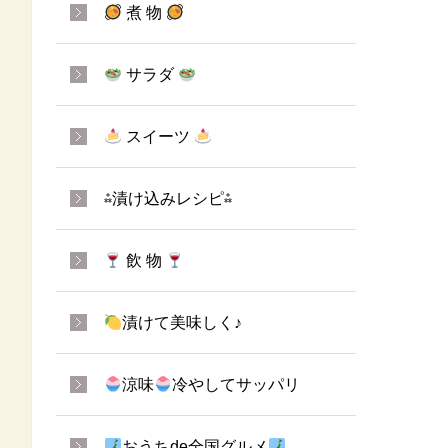
煮 物
サラダ
スイーツ
⁂漬け込みレシピ⁂
飲 物
漬けて美味しく♪
涼味
冷やしてサッパリ
おうちde全国グルメ