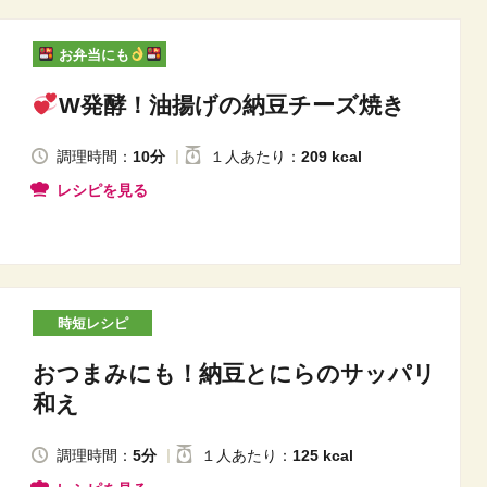
お弁当にも
W発酵！油揚げの納豆チーズ焼き
調理時間：
10分
１人
あたり
：
209 kcal
レシピを見る
時短レシピ
おつまみにも！納豆とにらのサッパリ
和え
調理時間：
5分
１人
あたり
：
125 kcal