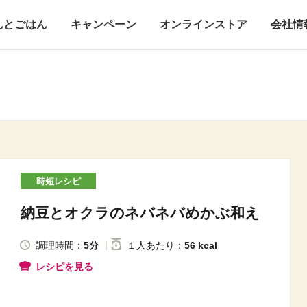
んとごはん
キャンペーン
オンラインストア
会社情
時短レシピ
納豆とオクラのネバネバめかぶ和え
調理時間：
5分
１人
あたり
：
56 kcal
レシピを見る