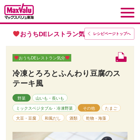
おうちDEレストラン気分
レシピページトップ
へ
おうちDEレストラン気分
冷凍とろろとふんわり豆腐のス
テーキ風
野菜
山いも・長いも
ミックスベジタブル・冷凍野菜
その他
たまご
大豆・豆腐
和風だし
酒類
乾物・海藻