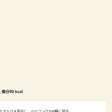
１個分90 kcal
トマトは４等分に、ベーコンは1cm幅に切る。