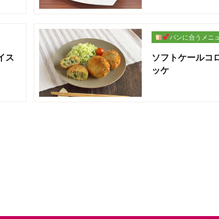
パンに合うメニ
ー
イス
ソフトケールコ
ッケ