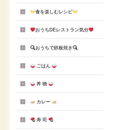
食を楽しむレシピ
おうちDEレストラン気分
おうちで鉄板焼き
ごはん
丼 物
カレー
寿 司