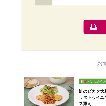
お
パンに合うメ
ー
鮭のピカタ大
ラタトゥイユ
ス添え