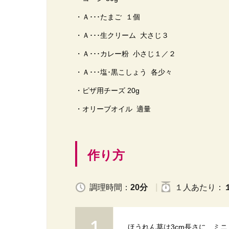
・Ａ･･･たまご １個
・Ａ･･･生クリーム 大さじ３
・Ａ･･･カレー粉 小さじ１／２
・Ａ･･･塩･黒こしょう 各少々
・ピザ用チーズ 20g
・オリーブオイル 適量
作り方
調理時間：
20分
１人
あたり
：
ほうれん草は3cm長さに、ミニ