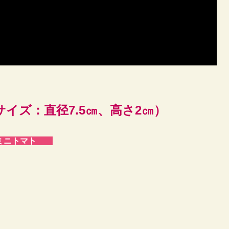
サイズ：直径7.5㎝、高さ2㎝）
・ミニトマト