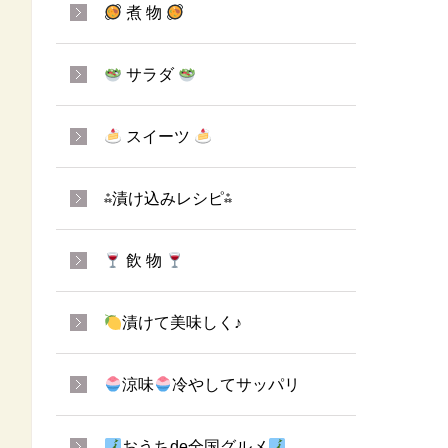
煮 物
サラダ
スイーツ
⁂漬け込みレシピ⁂
飲 物
漬けて美味しく♪
涼味
冷やしてサッパリ
おうちde全国グルメ